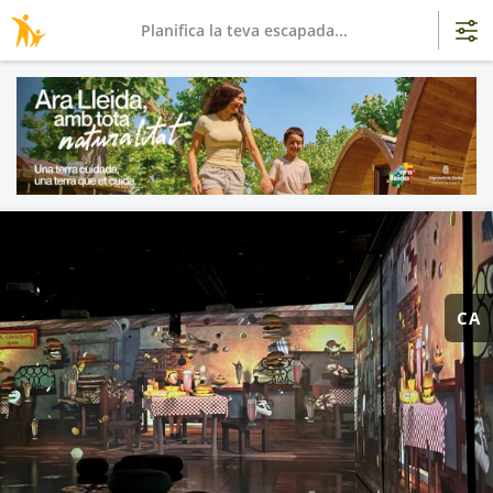
Planifica la teva escapada...
CA