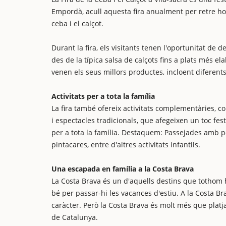
Empordà, acull aquesta fira anualment per retre h
ceba i el calçot.
Durant la fira, els visitants tenen l'oportunitat de 
des de la típica salsa de calçots fins a plats més e
venen els seus millors productes, incloent diferents 
Activitats per a tota la família
La fira també ofereix activitats complementàries, 
i espectacles tradicionals, que afegeixen un toc fe
per a tota la família. Destaquem: Passejades amb pon
pintacares, entre d'altres activitats infantils.
Una escapada en família a la Costa Brava
La Costa Brava és un d'aquells destins que tothom 
bé per passar-hi les vacances d'estiu. A la Costa B
caràcter. Però la Costa Brava és molt més que plat
de Catalunya.