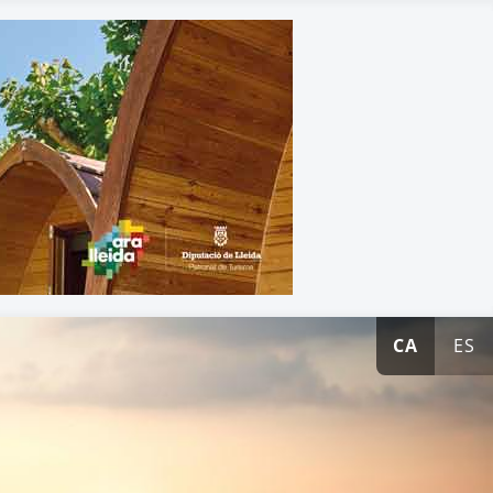
CA
ES