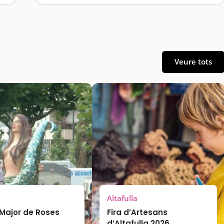
Veure tots
Altafulla
Major de Roses
Fira d’Artesans
d’Altafulla 2026