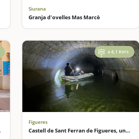
Siurana
Granja d'ovelles Mas Marcè
a 6,1 Km's
Figueres
 Figueres
Castell de Sant Ferran de Figueres, una visita amb bus elèctric i zodiac