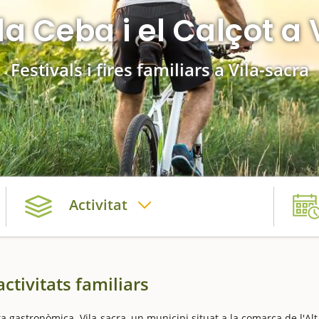
 la Ceba i el Calçot a
Festivals i fires familiars a Vila-sacra
Activitat
tivitats familiars
sta gastronòmica. Vila-sacra, un municipi situat a la comarca de l'Alt