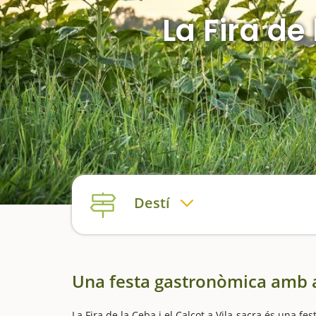
La Fira de
Destí
Una festa gastronòmica amb ac
La Fira de la Ceba i el Calçot a Vila-sacra és una fe