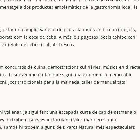
omenatge a dos productes emblemàtics de la gastronomia local: la
degustar una àmplia varietat de plats elaborats amb ceba i calçots,
laborats com la coca de ceba. A més, els pagesos locals exhibeixen i
varietats de cebes i calçots frescos.
com concursos de cuina, demostracions culinàries, música en direct
stiu a l'esdeveniment i fan que sigui una experiència memorable
i, Jocs tradicionals per a la mainada, taller de manualitats i
hi vol anar, ja sigui fent una escapada curta de cap de setmana o
rava hi trobem cales espectaculars i viles marineres amb
ja. També hi trobem alguns dels Parcs Natural més espectaculars