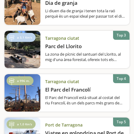
que visiteu i que…
Dia de granja
Li diuen dia de granja i tenen tota la raó
perquè ès un espai ideal per passar tot el dia
en família i amics. Nosaltres vam gaudir
d’aquesta experiència i vam disfrutar de tot
el que ofereixen: una ruta per la granja
Top 3
d’animals durant la qual…
a 3,1 Km's
Tarragona ciutat
Parc del Llorito
La zona de pícnic del santuari del Llorito, al
mig d'una àrea forestal, ofereix tots els
serveis en un lloc tranquil i accessible.Un dels
llocs més tranquils i agradables per fer un
pícnic a Tarragona és el Parc del Llorito, al
Top 4
costat del santuari,…
a 996 m.
Tarragona ciutat
El Parc del Francolí
El Parc del Francolí està situat al costat del
riu Francolí, és un dels parcs més grans de
Tarragona i el que ofereix més serveis, per
tant, una parada gairebé obligada per gaudir
del temps lliure sense gens de pressa. Agafeu
Top 5
aire i gaudiu d'aquest…
a 1,0 Km's
Port de Tarragona
Viatge en golondrina pel Port de