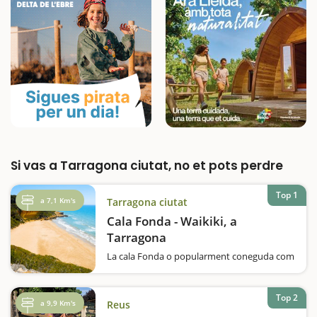
Si vas a Tarragona ciutat, no et pots perdre
Top 1
a 7,1 Km's
Tarragona ciutat
Cala Fonda - Waikiki, a
Tarragona
La cala Fonda o popularment coneguda com
la Waikiki, en honor, diuen, a les millors
platges de l'illa de Hawai, és, sens dubte, la
més espectacular de Tarragona. Una platja
Top 2
a 9,9 Km's
Reus
paradisiaca en tota regla i que us proposem