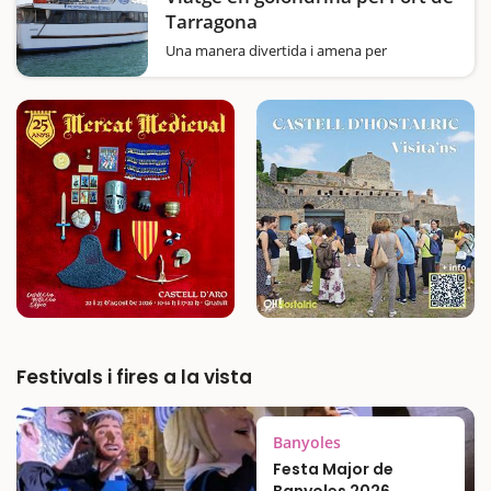
Tarragona
Una manera divertida i amena per
redescobrir la ciutat de Tarragona des del
mar perquè pujar en un vaixell sempre
acostuma a ser divertit i als nens els
agradarà. L’excursió marítima comença amb
la rebuda, per…
Festivals i fires a la vista
Banyoles
Festa Major de
Banyoles 2026