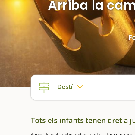
Arriba la ca
Fe
Destí
Tots els infants tenen dret a j
Aquest Nadal també podem ajudar a fer somriure a