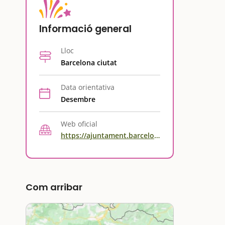
Informació general
Lloc
Barcelona ciutat
Data orientativa
Desembre
Web oficial
https://ajuntament.barcelona.cat/centrescivics/ca/detall/campanya-solidaria-cap-infant-sense-joguina_99400679038.html
Com arribar