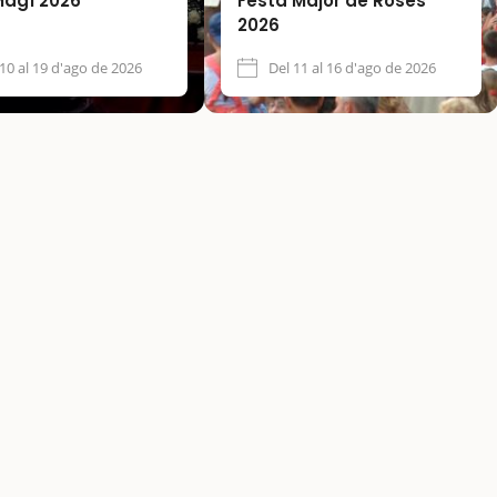
Magí 2026
Festa Major de Roses
2026
 10 al 19 d'ago de 2026
Del 11 al 16 d'ago de 2026