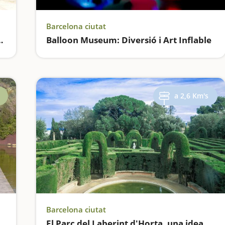
Barcelona ciutat
itat per fer amb nens a Barcelona
Balloon Museum: Diversió i Art Inflable
a 2,6 Km's
Barcelona ciutat
b nens a Barcelona
El Parc del Laberint d'Horta, una idea genial per fer amb nens a Barcelona