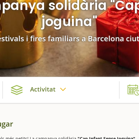
mpanya solidària "Cap
joguina"
stivals i fires familiars a Barcelona ciu
Activitat
ugar
ls més petits! La campanya solidària
"Cap Infant Sense Joguina"