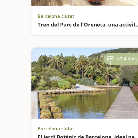
Barcelona ciutat
Tren del Parc de l'Oreneta, una activ
a 7,4 Km's
Barcelona ciutat
El jardí Botànic de Barcelona, ideal per anar am