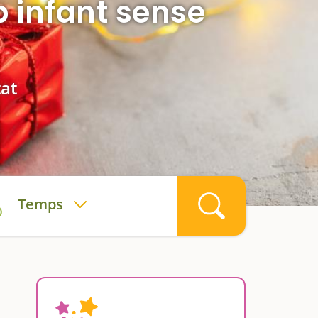
 infant sense
tat
Temps