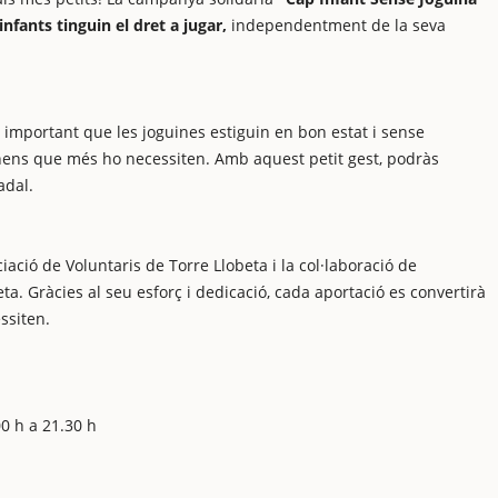
nfants tinguin el dret a jugar,
independentment de la seva
 important que les joguines estiguin en bon estat i sense
ls nens que més ho necessiten. Amb aquest petit gest, podràs
adal.
ció de Voluntaris de Torre Llobeta i la col·laboració de
beta. Gràcies al seu esforç i dedicació, cada aportació es convertirà
ssiten.
00 h a 21.30 h