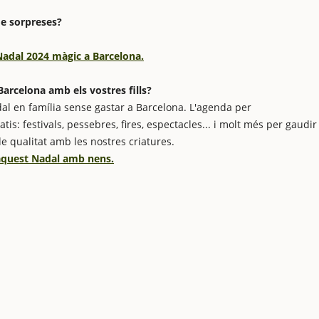
de sorpreses?
 Nadal 2024 màgic a Barcelona.
arcelona amb els vostres fills?
al en família sense gastar a Barcelona. L'agenda per
is: festivals, pessebres, fires, espectacles... i molt més per gaudir
de qualitat amb les nostres criatures.
 aquest Nadal amb nens.