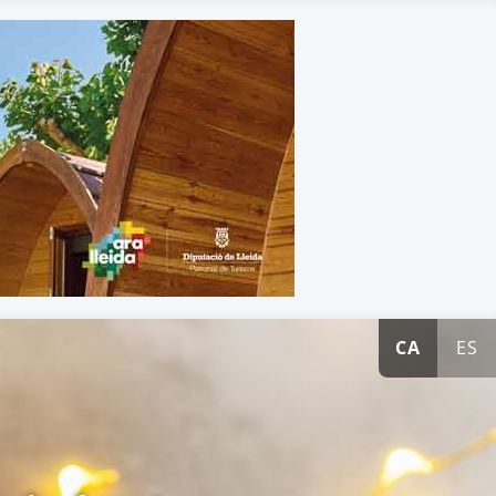
CA
ES