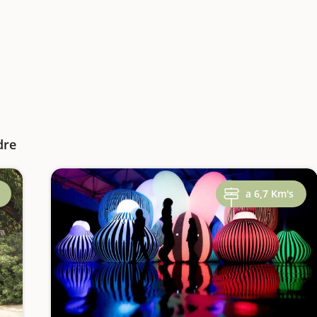
dre
a 6,7 Km's