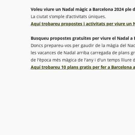
Voleu viure un Nadal màgic a Barcelona 2024 ple 
La ciutat s’omple d’activitats úniques.
Aquí trobareu propostes i activitats per viure un
Busqueu propostes gratuïtes per viure el Nadal a B
Doncs prepareu-vos per gaudir de la màgia del Nad
les vacances de Nadal arriba carregada de plans grat
de l'època més màgica de l'any i d'un temps lliure 
Aquí trobareu 10 plans gratis per fer a Barcelona