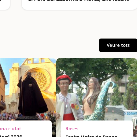
Veure tots
ona ciutat
Roses