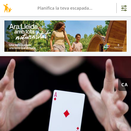
Planifica la teva escapada...
CA