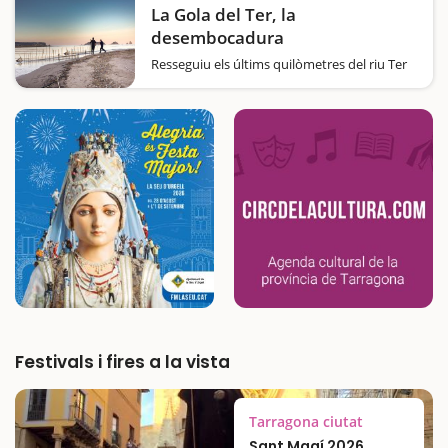
que us proposem que visiteu…
La Gola del Ter, la
desembocadura
Resseguiu els últims quilòmetres del riu Ter
fins al mar en una plàcida pedalada en plena
naturalesa. La bicicleta com a mitjà de
transport i la naturalesa com a marc
incomparable són els dos protagonistes
d'aquest…
Festivals i fires a la vista
Tarragona ciutat
Sant Magí 2026