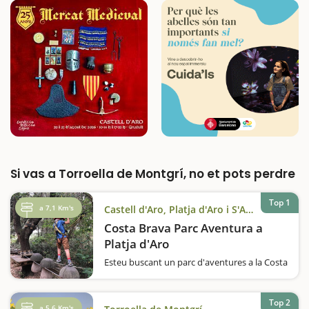
Si vas a Torroella de Montgrí, no et pots perdre
Top 1
a 7,1 Km's
Castell d'Aro, Platja d'Aro i S'Agaró
Costa Brava Parc Aventura a
Platja d'Aro
Esteu buscant un parc d'aventures a la Costa
Brava? Voleu viure una gran aventura en
família? El Costa Brava Parc Aventura està
situat a Platja d'Aro i aquí podreu viure la
Top 2
a 5,6 Km's