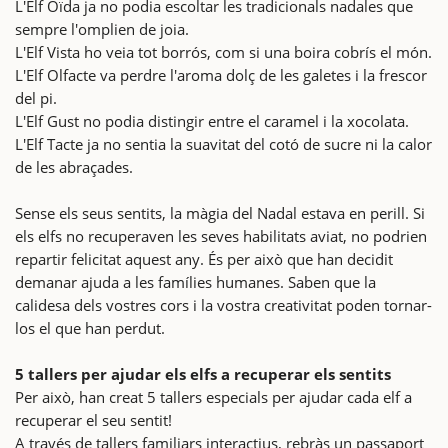
L'Elf Oïda ja no podia escoltar les tradicionals nadales que
sempre l'omplien de joia.
L'Elf Vista ho veia tot borrós, com si una boira cobrís el món.
L'Elf Olfacte va perdre l'aroma dolç de les galetes i la frescor
del pi.
L'Elf Gust no podia distingir entre el caramel i la xocolata.
L'Elf Tacte ja no sentia la suavitat del cotó de sucre ni la calor
de les abraçades.
Sense els seus sentits, la màgia del Nadal estava en perill. Si
els elfs no recuperaven les seves habilitats aviat, no podrien
repartir felicitat aquest any. És per això que han decidit
demanar ajuda a les famílies humanes. Saben que la
calidesa dels vostres cors i la vostra creativitat poden tornar-
los el que han perdut.
5 tallers per ajudar els elfs a recuperar els sentits
Per això, han creat 5 tallers especials per ajudar cada elf a
recuperar el seu sentit!
A través de tallers familiars interactius, rebràs un passaport