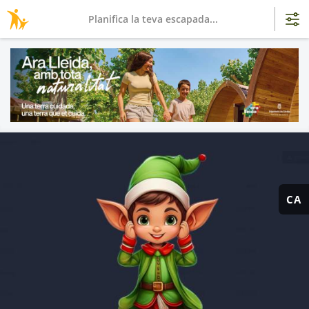
Planifica la teva escapada...
CA