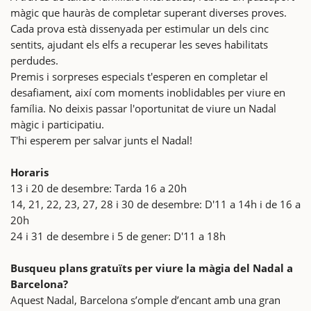
màgic que hauràs de completar superant diverses proves.
Cada prova està dissenyada per estimular un dels cinc
sentits, ajudant els elfs a recuperar les seves habilitats
perdudes.
Premis i sorpreses especials t'esperen en completar el
desafiament, així com moments inoblidables per viure en
família. No deixis passar l'oportunitat de viure un Nadal
màgic i participatiu.
T'hi esperem per salvar junts el Nadal!
Horaris
13 i 20 de desembre: Tarda 16 a 20h
14, 21, 22, 23, 27, 28 i 30 de desembre: D'11 a 14h i de 16 a
20h
24 i 31 de desembre i 5 de gener: D'11 a 18h
Busqueu plans gratuïts per viure la màgia del Nadal a
Barcelona?
Aquest Nadal, Barcelona s’omple d’encant amb una gran