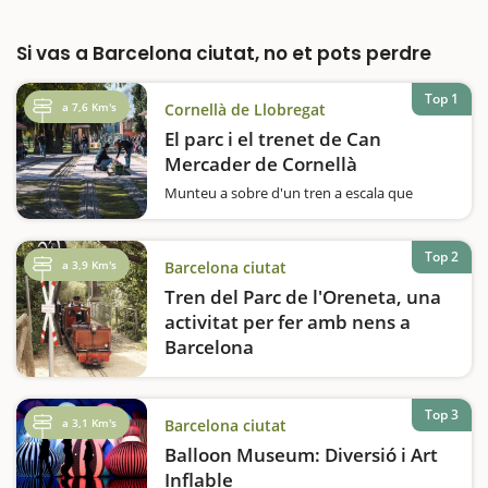
Si vas a Barcelona ciutat, no et pots perdre
Top 1
a 7,6 Km's
Cornellà de Llobregat
El parc i el trenet de Can
Mercader de Cornellà
Munteu a sobre d'un tren a escala que
recorre el Parc de Can Mercader i passeu una
estona ben divertida en família.Us agraden
els trens? Voleu fer una volta en un
Top 2
a 3,9 Km's
Barcelona ciutat
ferrocarril a escala? El Parc de Can Mercader,
que es va inaugurar el 1987, acull des…
Tren del Parc de l'Oreneta, una
activitat per fer amb nens a
Barcelona
El Tren del Parc de l'Oreneta és una
experiència única que trasllada les famílies al
món dels ferrocarrils en miniatura. Situat al
Top 3
a 3,1 Km's
Barcelona ciutat
parc del Castell de l'Oreneta, al districte de
Balloon Museum: Diversió i Art
Sarrià-Sant Gervasi de…
Inflable