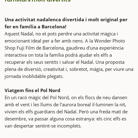
Una activitat nadalenca divertida i molt original per
fer en família a Barcelona!
Aquest Nadal, no et pots perdre una activitat màgica i
emocionant ideal per a fer amb nens. A la Wonder Photo
Shop Fuji Film de Barcelona, gaudireu d'una experiència
interactiva on tota la família podrà ajudar els elfs a
recuperar els seus sentits i salvar el Nadal. Una proposta
plena de diversió, creativitat i, sobretot, màgia, per viure una
jornada inoblidable plegats.
Viatgem fins el Pol Nord
En un racó màgic del Pol Nord, on els flocs de neu dansen
amb el vent i les llums de l'aurora boreal il·luminen la nit,
vivien els elfs guardians del Nadal. Però una freda matí de
desembre, va passar alguna cosa estranya: els cinc elfs es
van despertar sentint-se incomplets.