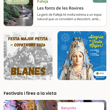
a 3,5 Km's
Pallejà
metropolitanes, emergeix un oasi de verdor
que els habitants de Sant Joan Despí,…
Les fonts de les Rovires
La gent de Pallejà té molta estima a un espai
natural que us convidem a descobrir, amb
molta diversitat vegetal i amb l'aigua com a
gran protagonista.Una caminada ben
indicada des del tanatori municipal, situat a
la sortida nord de Pallejà, us…
Festivals i fires a la vista
Banyoles