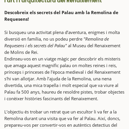
l'art i l'arquitectura del Renaixement
Descobreix els secrets del Palau amb la Remolina de
Requesens!
Si busqueu una activitat plena d’aventura, enigmes i molta
diversió en família, no us podeu perdre
"Remolina de
Requesens i els secrets del Palau"
al Museu del Renaixement
de Molins de Rei.
Endinseu-vos en un viatge màgic per descobrir els misteris
que amaga aquest magnífic palau on moltes reines i reis,
prínceps i princeses de l’època medieval i del Renaixement
s'hi van allotjar. Amb l’ajuda de la Remolina, una nena
divertida, una mica trapella i molt especial que va viure al
Palau fa 500 anys, haureu de resoldre pistes, trobar objectes
i conèixer històries fascinants del Renaixement.
L’objectiu és trobar un retrat que un escultor li va fer a la
Remolina durant una visita que va fer al Palau. Així, doncs,
prepareu-vos per convertir-vos en autèntics detectius del