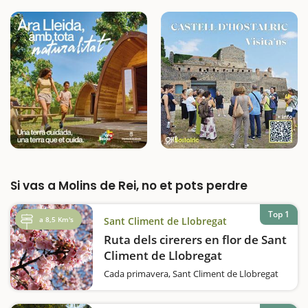
Si vas a Molins de Rei, no et pots perdre
Top 1
a 8,5 Km's
Sant Climent de Llobregat
Ruta dels cirerers en flor de Sant
Climent de Llobregat
Cada primavera, Sant Climent de Llobregat
es converteix en un mar de flors blanques
gràcies a la floració dels seus cirerers.