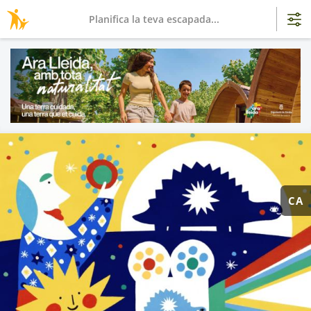
Planifica la teva escapada...
CA