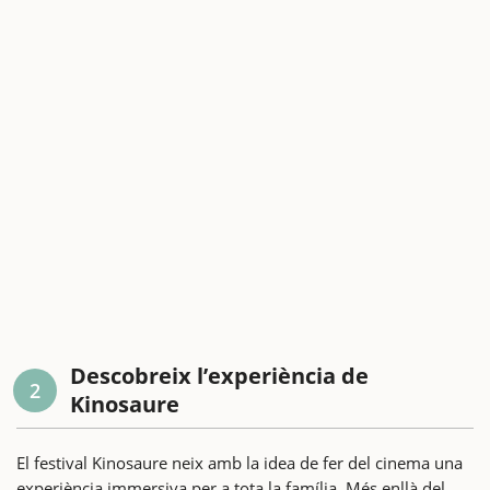
Descobreix l’experiència de
2
Kinosaure
El festival Kinosaure neix amb la idea de fer del cinema una
experiència immersiva per a tota la família. Més enllà del