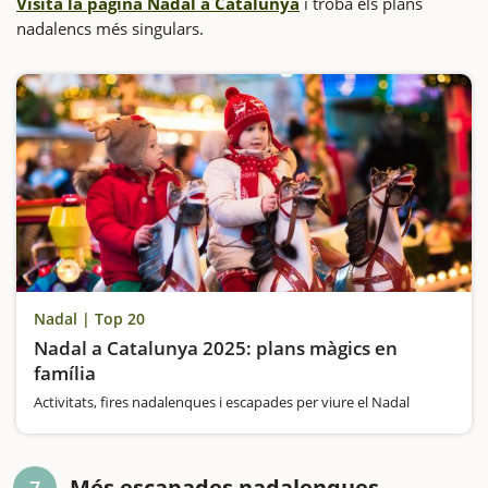
Visita la pàgina Nadal a Catalunya
i troba els plans
nadalencs més singulars.
Nadal | Top 20
Nadal a Catalunya 2025: plans màgics en
família
Activitats, fires nadalenques i escapades per viure el Nadal
Més escapades nadalenques...
7