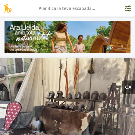
Planifica la teva escapada...
CA