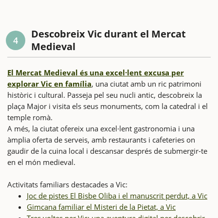
Descobreix Vic durant el Mercat
4
Medieval
El Mercat Medieval és una excel·lent excusa per
explorar Vic en família
, una ciutat amb un ric patrimoni
històric i cultural. Passeja pel seu nucli antic, descobreix la
plaça Major i visita els seus monuments, com la catedral i el
temple romà.
A més, la ciutat ofereix una excel·lent gastronomia i una
àmplia oferta de serveis, amb restaurants i cafeteries on
gaudir de la cuina local i descansar després de submergir-te
en el món medieval.
Activitats familiars destacades a Vic:
Joc de pistes El Bisbe Oliba i el manuscrit perdut, a Vic
Gimcana familiar el Misteri de la Pietat, a Vic
Tres voltes per Vic; una aventura digital per descobrir