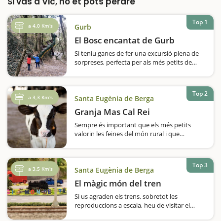
Si vas a Vic, no et pots perdre
Top 1
a 4,0 Km's
Gurb
El Bosc encantat de Gurb
Si teniu ganes de fer una excursió plena de
sorpreses, perfecta per als més petits de
casa, seguiu-nos en aquesta sortida al Bosc
Encantat de Gurb. Al llarg del camí marcat,
anireu trobant animals i altres figures de
Top 2
fusta, com ara…
a 3,3 Km's
Santa Eugènia de Berga
Granja Mas Cal Rei
Sempre és important que els més petits
valorin les feines del món rural i que
sàpiguen d'on venen els aliments que
prenem cada dia. És per això que una
interessant visita en família és la que…
Top 3
a 3,5 Km's
Santa Eugènia de Berga
El màgic món del tren
Si us agraden els trens, sobretot les
reproduccions a escala, heu de visitar el
Màgic Món del Tren, a Santa Eugènia de