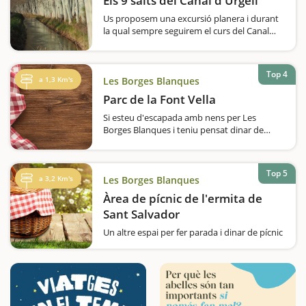
Els 9 salts del Canal d'Urgell
Us proposem una excursió planera i durant
la qual sempre seguirem el curs del Canal
d'Urgell, fins a arribar als anomenats 9 salts
d'aigua; un indret fresc i singular. La ruta es
pot fer tant des de Les Borges Blanques com
Top 4
des de Juneda,…
a 1,3 Km's
Les Borges Blanques
Parc de la Font Vella
Si esteu d'escapada amb nens per Les
Borges Blanques i teniu pensat dinar de
pícnic o fer una parada per descansar, una
proposta molt interessant és anar al Parc de
la Font Vella. L'espai és a la vora de l'ermita
Top 5
de Sant…
a 3,2 Km's
Les Borges Blanques
Àrea de pícnic de l'ermita de
Sant Salvador
Un altre espai per fer parada i dinar de pícnic
si estem a Les Borges Blanques. També està
al costat d'una ermita, en aquest cas, de
l'ermita de Sant Salvador, a poc més de 3
quilòmetres del municipi. L'àrea…