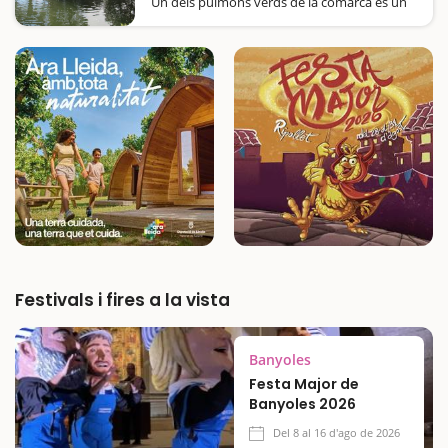
Un dels pulmons verds de la comarca és un
jardí de tipus romàntic amb molt encant i un
laberint per jugar a trobar la sortida.Enmig
de vies de comunicació i poblacions
metropolitanes, emergeix un oasi de verdor
que els habitants de Sant Joan Despí,…
Festivals i fires a la vista
Banyoles
Festa Major de
Banyoles 2026
Del 8 al 16 d'ago de 2026