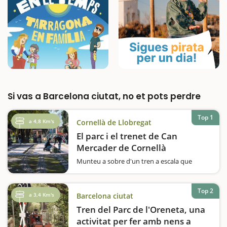
Si vas a Barcelona ciutat, no et pots perdre
Top 1
a 4,8 Km's
Cornellà de Llobregat
El parc i el trenet de Can
Mercader de Cornellà
Munteu a sobre d'un tren a escala que
recorre el Parc de Can Mercader i passeu una
estona ben divertida en família.Us agraden
els trens? Voleu fer una volta en un
Top 2
a 3,4 Km's
Barcelona ciutat
ferrocarril a escala? El Parc de Can Mercader,
que es va inaugurar el 1987, acull des…
Tren del Parc de l'Oreneta, una
activitat per fer amb nens a