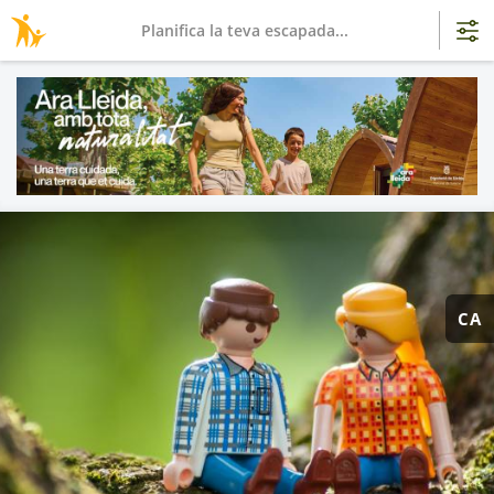
Planifica la teva escapada...
CA