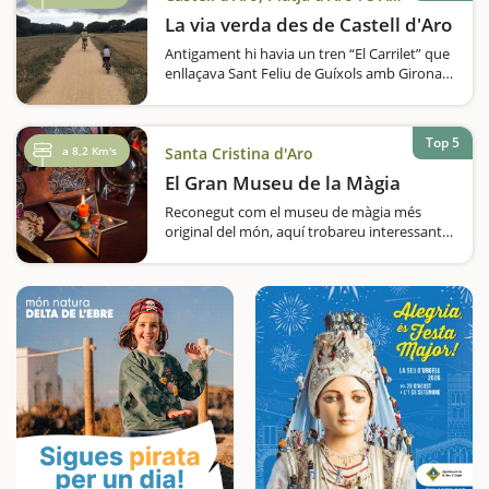
La via verda des de Castell d'Aro
Antigament hi havia un tren “El Carrilet” que
enllaçava Sant Feliu de Guíxols amb Girona,
actualment aquesta ruta s’ha reconvertit en
la via verda, una ruta per fer en bicicleta o a
peu, un camí fàcil adequat…
Top 5
a 8,2 Km's
Santa Cristina d'Aro
El Gran Museu de la Màgia
Reconegut com el museu de màgia més
original del món, aquí trobareu interessants i
curiosos objectes relacionats amb aquest
àmbit. Us agrada la màgia? Us al·lucinen els
trucs més increïbles?…