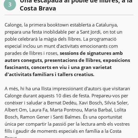
Una escapada al poble de llibres, a la
3
Costa Brava
Calonge, la primera booktown establerta a Catalunya,
prepara una festa inoblidable per a Sant Jordi, on tot un
poble celebrarà la màgia dels llibres. La programació
especial inclou un munt d'activitats emocionants com
parades de llibres i roses,
sessions de signatures amb
autors coneguts, presentacions de llibres, exposicions
fascinants, concerts en viu i una gran varietat
d'activitats familiars i tallers creatius.
A més, hi ha una llista impressionant d'autors que visitaran
Calonge durant aquests 10 dies de festa. Prepareu-vos per
conèixer i saludar a Bernat Dedéu, Xavi Bosch, Silvia Soler,
Albert Om, Laura Fa, Marta Pontnou, Maria Barbal, Lolita
Bosch, Ramon Gener i Santi Balmes. És una oportunitat
única per compartir la passió per la lectura amb els vostres
fills i gaudir de moments especials en família a la Costa