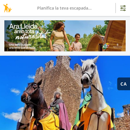
Planifica la teva escapada...
CA