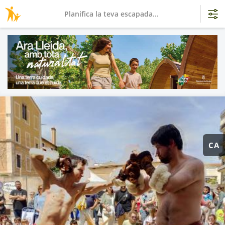
Planifica la teva escapada...
CA