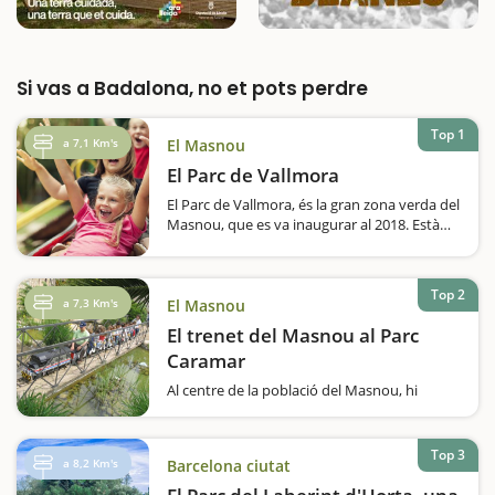
Si vas a Badalona, no et pots perdre
Top 1
a 7,1 Km's
El Masnou
El Parc de Vallmora
El Parc de Vallmora, és la gran zona verda del
Masnou, que es va inaugurar al 2018. Està
distribuït en 4 grans zones: el bosc del parc;
un espai per esdeveniments amb una
graderia; una zona esportiva amb una àrea
Top 2
de jocs infantils…
a 7,3 Km's
El Masnou
El trenet del Masnou al Parc
Caramar
Al centre de la població del Masnou, hi
trobem el Parc de Caramar, un parc temàtic
lúdic amb una gran varietat d’arbres i
plantes de diversos indrets, per donar a
Top 3
a 8,2 Km's
Barcelona ciutat
conèixer i entendre una mica més la natura.
Hi…