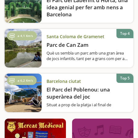
El Parc del Laberint d'Horta, una
idea genial per fer amb nens a
Barcelona
El Parc del Laberint d’Horta és una joia
amagada de Barcelona, ideal per a una
escapada en família. Situat al barri d’Horta-
Top 4
a 4,1 Km's
Santa Coloma de Gramenet
Guinardó, aquest jardí històric combina la
Parc de Can Zam
bellesa d’un jardí neoclàssic…
Què us sembla un parc amb una gran àrea
de jocs infantils, tant per a grans com per a
petits; porteries de futbol, cistelles de
bàsquet, pista de monopatins, tres àrees de
pícnic, un gran llac, lavabos públics,…
Top 5
a 6,2 Km's
Barcelona ciutat
El Parc del Poblenou: una
superàrea del joc
Situat a prop de la platja i al final de
l’avinguda principal, el Parc del Poblenou
acaba d’estrenar una nova àrea de jocs
espectacular: la "Platgeta del Poblenou",
ubicada al passeig de Calvell. Aquest nou
espai està…