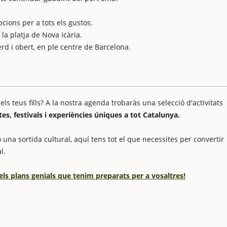
cions per a tots els gustos.
la platja de Nova Icària.
d i obert, en ple centre de Barcelona.
 teus fills? A la nostra agenda trobaràs una selecció d'activitats
stes, festivals i experiències úniques a tot Catalunya.
 una sortida cultural, aquí tens tot el que necessites per convertir
l.
els plans genials que tenim preparats per a vosaltres!