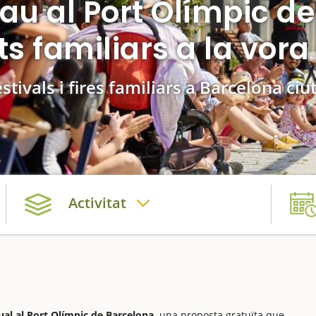
au al Port Olímpic d
ts familiars a la vor
stivals i fires familiars a Barcelona ciu
Activitat
ual al Port Olímpic de Barcelona,
una proposta gratuïta que