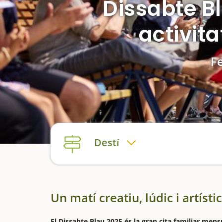
Dissabte Bl
activita
Fe
Destí
Un matí creatiu, lúdic i artístic
El Dissabte Blau 2025 és la gran cita familiar mens