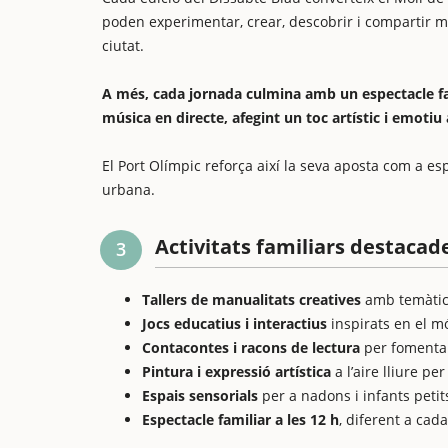
poden experimentar, crear, descobrir i compartir mo
ciutat.
A més, cada jornada culmina amb un espectacle fami
música en directe, afegint un toc artístic i emotiu 
El Port Olímpic reforça així la seva aposta com a esp
urbana.
Activitats familiars destacad
3
Tallers de manualitats creatives
amb temàtic
Jocs educatius i interactius
inspirats en el m
Contacontes i racons de lectura
per fomentar 
Pintura i expressió artística
a l’aire lliure per
Espais sensorials
per a nadons i infants petit
Espectacle familiar a les 12 h
, diferent a cada