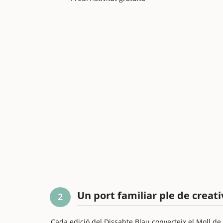
Un port familiar ple de creati
2
Cada edició del Dissabte Blau converteix el Moll de M