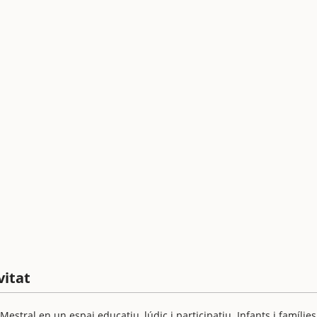
vitat
estral en un espai educatiu, lúdic i participatiu. Infants i famílies