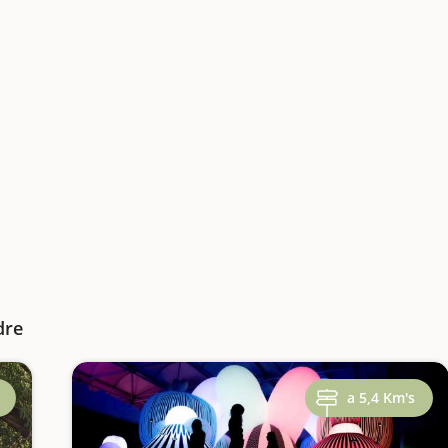
dre
a 5,4 Km's