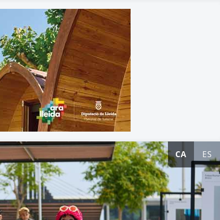
CA
ES