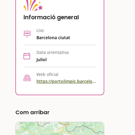
Informació general
Lloc
Barcelona ciutat
Data orientativa
Juliol
Web oficial
https://portolimpic.barcelona/ca/dissabte-blau
Com arribar