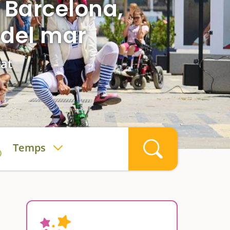
e Barcelona,
a del mar
tat
Temps