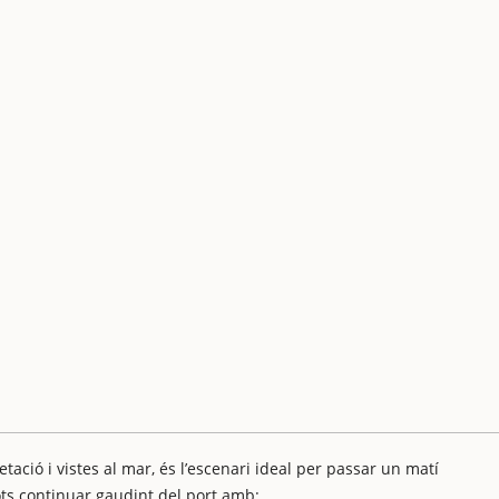
ació i vistes al mar, és l’escenari ideal per passar un matí
ts continuar gaudint del port amb: