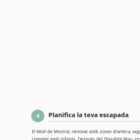
Planifica la teva escapada
4
El Moll de Mestral, renovat amb zones d’ombra, veget
complet amb infants. Després del Dissabte Blau, po