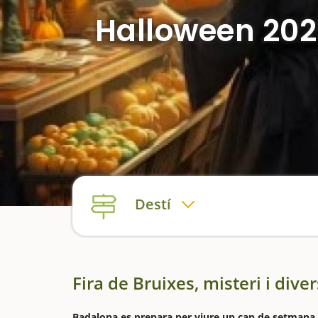
Halloween 2026
Destí
Fira de Bruixes, misteri i diver
Badalona es prepara per viure un cap de setmana 