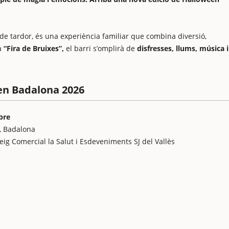
 de tardor, és una experiència familiar que combina diversió,
ma
“Fira de Bruixes”,
el barri s’omplirà de
disfresses, llums, música i
en Badalona 2026
bre
r, Badalona
seig Comercial la Salut i Esdeveniments SJ del Vallès