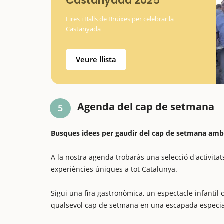
Castanyada 2025
Fires i Balls de Bruixes per celebrar la
Castanyada
Veure llista
Agenda del cap de setmana
5
Busques idees per gaudir del cap de setmana amb e
A la nostra agenda trobaràs una selecció d'activitats
experiències úniques a tot Catalunya.
Sigui una fira gastronòmica, un espectacle infantil o
qualsevol cap de setmana en una escapada especia