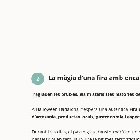
La màgia d’una fira amb enca
2
T’agraden les bruixes, els misteris i les històries d
A Halloween Badalona t’espera una autèntica
Fira
d’artesania, productes locals, gastronomia i espec
Durant tres dies, el passeig es transformarà en un 
passejar-hi en família i viure la nit més terroríficam