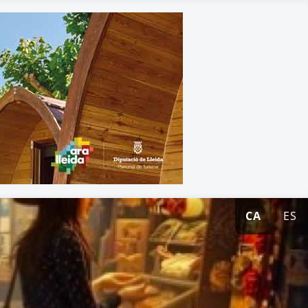
CA
ES