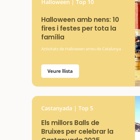
Halloween | Top 10
Halloween amb nens: 10
fires i festes per tota la
família
Activitats de Halloween arreu de Catalunya
Veure llista
Castanyada | Top 5
Els millors Balls de
Bruixes per celebrar la