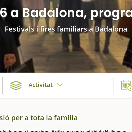
 a Badalona, progra
Festivals i fires familiars a Badalona
Activitat
sió per a tota la família
ple de màgia i emocions. Arriba una nova edició de Halloween