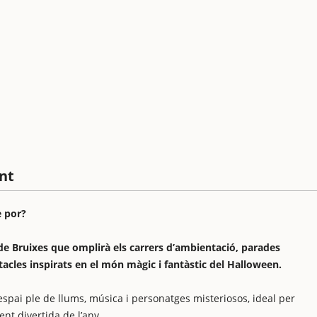
nt
e por?
 de Bruixes que omplirà els carrers d’ambientació, parades
tacles inspirats en el món màgic i fantàstic del Halloween.
espai ple de llums, música i personatges misteriosos, ideal per
ent divertida de l’any.