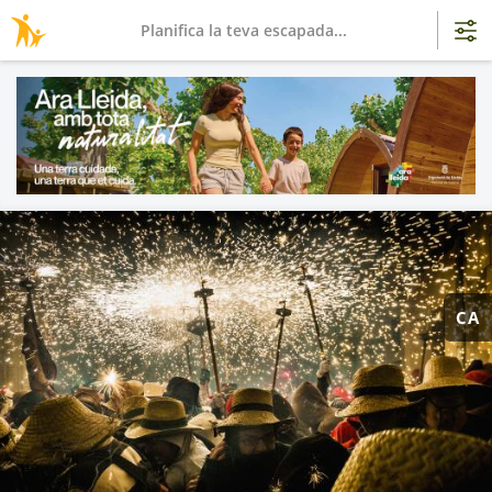
Planifica la teva escapada...
CA