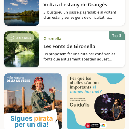
panoràmiques…
Volta a l'estany de Graugés
Si busqueu un passeig agradable al voltant
d'un estany sense gens de dificultat i a
qualsevol època de l'any podeu anar fins a
Avià i fer una volta a l'estany de Graugés.
Aquí hi trobareu un petit oasi amb bones
Top 5
vistes a la comarca del…
a 8,4 Km's
Gironella
Les Fonts de Gironella
Us proposem fer una ruta per conèixer les
fonts que antigament abastien aquest
municipi del Berguedà. Durant tot el
recorregut passarem per 16 fonts, en
coneixerem el seu passat i quins van ser els
seus usos mentre fem una excursió…