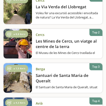
Cercs
La Via Verda del Llobregat
Voleu fer una excursió accessible i envoltada
de natura? La Via Verda del Llobregat, a
Cercs, és la ruta ideal per gaudir en família.
Un itinerari senzill i segur que transcorre pel
traçat d’un antic ferrocarril, amb…
Top 2
a 8,8 Km's
Cercs
Les Mines de Cercs, un viatge al
centre de la terra
El Museu de les Mines de Cercs trasllada el
visitant cent cinquanta anys enrere,
permetent reviure una jornada diària d’un
miner del segle XX a la colònia de Sant
Top 3
a 1,5 Km's
Berga
Corneli, a Cercs. Aquesta experiència
immersiva combina exposicions,…
Santuari de Santa Maria de
Queralt
El Santuari de Santa Maria de Queralt, situat
a Berga, és conegut com un dels balcons de
Catalunya, oferint unes vistes espectaculars
des dels seus 1.200 metres d’altitud.Aquesta
Top 4
a 4,3 Km's
Avià
emblemàtica balconada permet gaudir de