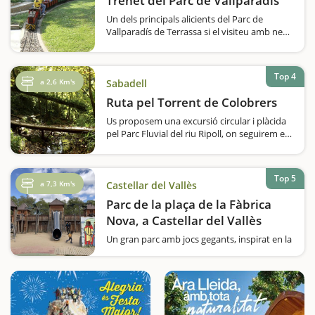
Trenet del Parc de Vallparadís
Un dels principals alicients del Parc de
Vallparadís de Terrassa si el visiteu amb nens
és, sens dubte, el seu trenet, gestionat pel
Club Ferroviari de Terrassa. Tot i que el
recorregut tan sols és d'uns 400 metres,
Top 4
pujar dalt…
a 2,6 Km's
Sabadell
Ruta pel Torrent de Colobrers
Us proposem una excursió circular i plàcida
pel Parc Fluvial del riu Ripoll, on seguirem el
curs d'un torrent, travessarem ponts i ens
adonarem que a prop de les ciutats també hi
podem descobrir paisatges verds, frescos i
Top 5
humits, una cova i passarem…
a 7,3 Km's
Castellar del Vallès
Parc de la plaça de la Fàbrica
Nova, a Castellar del Vallès
Un gran parc amb jocs gegants, inspirat en la
llegenda d'un drac i que representa l'època
medieval. D'entrada, són atractius més que
suficients per cridar l'atenció i perquè els
nens es diverteixin i…