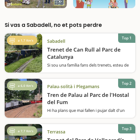
Si vas a Sabadell, no et pots perdre
Top 1
a 1,7 Km's
Sabadell
Trenet de Can Rull al Parc de
Catalunya
Si sou una família fans dels trenets, esteu de
sort, perquè el trenet de Can Rull us
fascinarà! Un circuit llarg, amb més de 3
quilòmetres de vies i que el converteix en un
Top 2
a 6,0 Km's
Palau-solità i Plegamans
dels més grans d'Europa. L'estació…
Tren de Palau al Parc de l'Hostal
del Fum
Hi ha plans que mai fallen i pujar dalt d'un
trenet n'és un. Al Parc de l'Hostal del Fum hi
trobareu el Tren de Palau, on l'Associació
Cultural d'Amics del Ferrocarril de Palau-
Top 3
a 7,7 Km's
Terrassa
Solità i Plegamans ha recreat de…