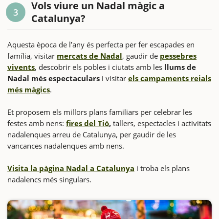
Vols viure un Nadal màgic a
3
Catalunya?
Aquesta època de l’any és perfecta per fer escapades en
família, visitar
mercats de Nadal
, gaudir de
pessebres
vivents
, descobrir els pobles i ciutats amb les
llums de
Nadal més espectaculars
i visitar
els campaments reials
més màgics
.
Et proposem els millors plans familiars per celebrar les
festes amb nens:
fires del Tió
,
tallers, espectacles i activitats
nadalenques arreu de Catalunya, per gaudir de les
vancances nadalenques amb nens.
Visita la pàgina Nadal a Catalunya
i troba els plans
nadalencs més singulars.