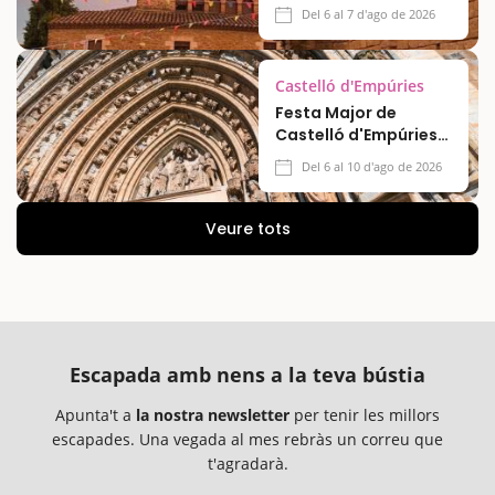
Del 6 al 7 d'ago de 2026
Castelló d'Empúries
Festa Major de
Castelló d'Empúries
2026
Del 6 al 10 d'ago de 2026
Veure tots
Escapada amb nens a la teva bústia
Apunta't a
la nostra newsletter
per tenir les millors
escapades. Una vegada al mes rebràs un correu que
t'agradarà.