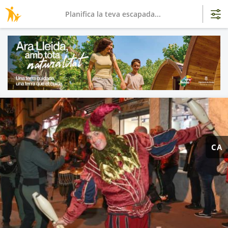
Planifica la teva escapada...
CA