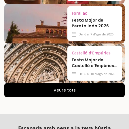
Forallac
Festa Major de
Peratallada 2026
Del 6 al 7 d'ago de 2026
Castelló d'Empúries
Festa Major de
Castelló d'Empúries
2026
Del 6 al 10 d'ago de 2026
Veure tots
Escapada amb nens a la teva bústia