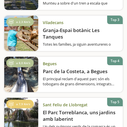
Munteu a sobre d'un tren a escala que
recorre el Parc de Can Mercader i passeu una
estona ben divertida en família.Us agraden
els trens? Voleu fer una volta en un
Top 3
a 2,3 Km's
Viladecans
ferrocarril a escala? El Parc de Can Mercader,
que es va inaugurar el 1987, acull des…
Granja-Espai botànic Les
Tanques
Totes les famílies, ja siguin aventureres o
més casolanes, tenen l'oportunitat de viure
un dia apassionant i que us servirà per fugir
de la rutina i segur que us ajudarà a reforçar
Top 4
a 8,0 Km's
Begues
els vostres vincles. En…
Parc de la Costeta, a Begues
El principal reclam d'aquest parc són els
tobogans de grans dimensions, integrats
dins del bosc de pins on es troba ubicat el
parc. També hi trobem una àrea de cordes i
una zona de pícnic. Això, sí, recordeu…
Top 5
a 7,9 Km's
Sant Feliu de Llobregat
El Parc Torreblanca, uns jardins
amb laberint
Un dels pulmons verds de la comarca és un