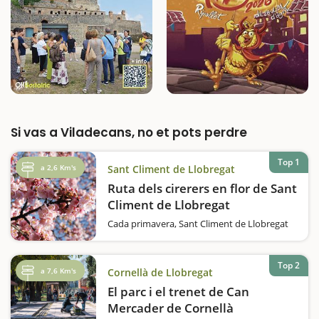
Si vas a Viladecans, no et pots perdre
Top 1
a 2,6 Km's
Sant Climent de Llobregat
Ruta dels cirerers en flor de Sant
Climent de Llobregat
Cada primavera, Sant Climent de Llobregat
es converteix en un mar de flors blanques
gràcies a la floració dels seus cirerers.
Aquesta localitat, situada a només 20 minuts
Top 2
a 7,6 Km's
Cornellà de Llobregat
de Barcelona, ofereix excurions per passejar
entre els camps…
El parc i el trenet de Can
Mercader de Cornellà