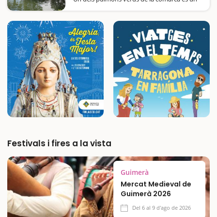
jardí de tipus romàntic amb molt encant i un
laberint per jugar a trobar la sortida.Enmig
de vies de comunicació i poblacions
metropolitanes, emergeix un oasi de verdor
que els habitants de Sant Joan Despí,…
Festivals i fires a la vista
Guimerà
Mercat Medieval de
Guimerà 2026
Del 6 al 9 d'ago de 2026