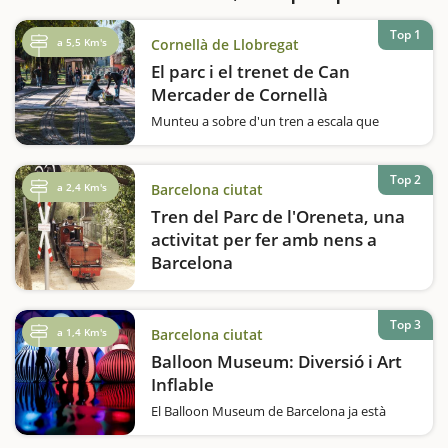
Top 1
a 5,5 Km's
Cornellà de Llobregat
El parc i el trenet de Can
Mercader de Cornellà
Munteu a sobre d'un tren a escala que
recorre el Parc de Can Mercader i passeu una
estona ben divertida en família.Us agraden
els trens? Voleu fer una volta en un
Top 2
a 2,4 Km's
Barcelona ciutat
ferrocarril a escala? El Parc de Can Mercader,
que es va inaugurar el 1987, acull des…
Tren del Parc de l'Oreneta, una
activitat per fer amb nens a
Barcelona
El Tren del Parc de l'Oreneta és una
experiència única que trasllada les famílies al
món dels ferrocarrils en miniatura. Situat al
Top 3
a 1,4 Km's
Barcelona ciutat
parc del Castell de l'Oreneta, al districte de
Balloon Museum: Diversió i Art
Sarrià-Sant Gervasi de…
Inflable
El Balloon Museum de Barcelona ja està
obert. Descobreix Balloon Museum, una
experiència única per a tota la família!