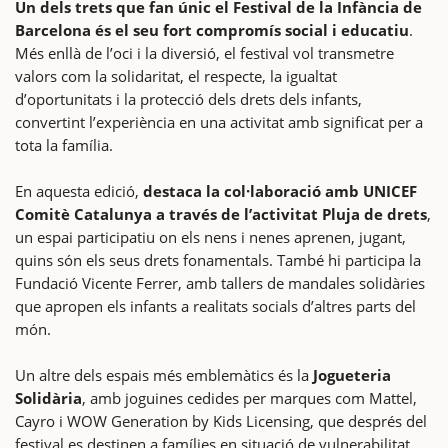
Un dels trets que fan únic el Festival de la Infància de
Barcelona és el seu fort compromís social i educatiu
.
Més enllà de l’oci i la diversió, el festival vol transmetre
valors com la solidaritat, el respecte, la igualtat
d’oportunitats i la protecció dels drets dels infants,
convertint l’experiència en una activitat amb significat per a
tota la família.
En aquesta edició,
destaca la col·laboració amb UNICEF
Comitè Catalunya a través de l’activitat Pluja de drets
,
un espai participatiu on els nens i nenes aprenen, jugant,
quins són els seus drets fonamentals. També hi participa la
Fundació Vicente Ferrer, amb tallers de mandales solidàries
que apropen els infants a realitats socials d’altres parts del
món.
Un altre dels espais més emblemàtics és la
Jogueteria
Solidària
, amb joguines cedides per marques com Mattel,
Cayro i WOW Generation by Kids Licensing, que després del
festival es destinen a famílies en situació de vulnerabilitat.