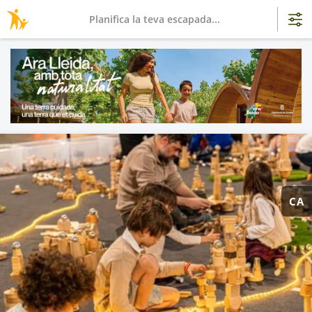
Planifica la teva escapada...
CA