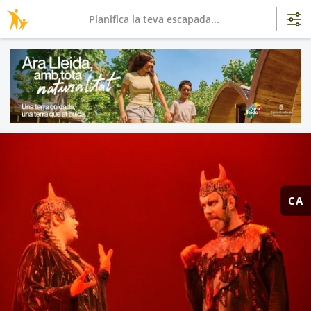
Planifica la teva escapada...
CA