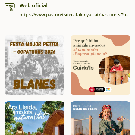
Web oficial
https://www.pastoretsdecatalunya.cat/pastorets/?activityId=ccf05310-1620-48b7-8b54-3c777f3231b1