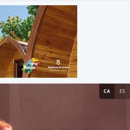
CA
ES