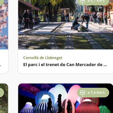
a 4,1 Km's
Cornellà de Llobregat
nt de Llobregat
El parc i el trenet de Can Mercader de Cornellà
a 7,4 Km's