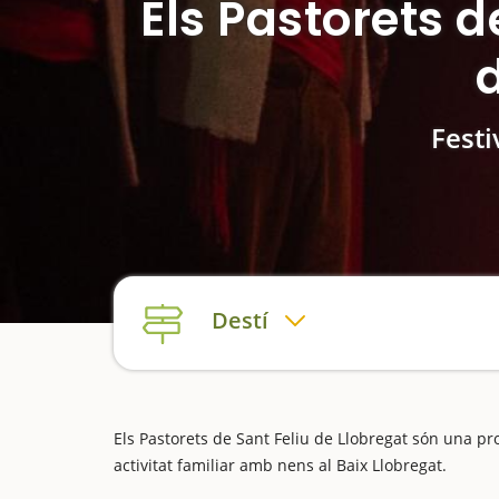
Els Pastorets d
d
Festi
Destí
Els Pastorets de Sant Feliu de Llobregat són una pr
activitat familiar amb nens al Baix Llobregat.