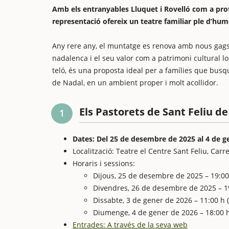
Amb els entranyables Lluquet i Rovelló com a pro
representació ofereix un teatre familiar ple d’humo
Any rere any, el muntatge es renova amb nous gags, 
nadalenca i el seu valor com a patrimoni cultural l
teló, és una proposta ideal per a famílies que busq
de Nadal, en un ambient proper i molt acollidor.
Els Pastorets de Sant Feliu d
1
Dates: Del 25 de desembre de 2025 al 4 de g
Localització: Teatre el Centre Sant Feliu, Carre
Horaris i sessions:
Dijous, 25 de desembre de 2025 – 19:00
Divendres, 26 de desembre de 2025 – 1
Dissabte, 3 de gener de 2026 – 11:00 h (s
Diumenge, 4 de gener de 2026 – 18:00 
Entrades: A través de la seva web