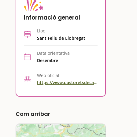
Informació general
Lloc
Sant Feliu de Llobregat
Data orientativa
Desembre
Web oficial
https://www.pastoretsdecatalunya.cat/pastorets/?activityId=8cadea2b-762b-44ed-9271-344c08d27dfc
Com arribar