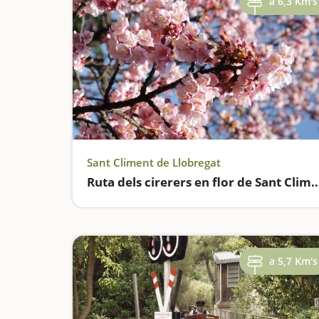
a 6,3 Km's
Sant Climent de Llobregat
Ruta dels cirerers en flor de Sant Clime
a 5,7 Km's