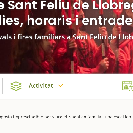
e Sant Feliu de Llob
ies, horaris i entrad
vals i fires familiars a Sant Feliu de Llo
Activitat
oposta imprescindible per viure el Nadal en família i una excel·lent