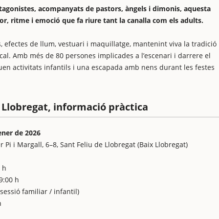
tagonistes, acompanyats de pastors, àngels i dimonis, aquesta
r, ritme i emoció que fa riure tant la canalla com els adults.
efectes de llum, vestuari i maquillatge, mantenint viva la tradició
ocal. Amb més de 80 persones implicades a l’escenari i darrere el
uen activitats infantils i una escapada amb nens durant les festes
e Llobregat, informació pràctica
ener de 2026
r Pi i Margall, 6–8, Sant Feliu de Llobregat (Baix Llobregat)
 h
9:00 h
essió familiar / infantil)
h