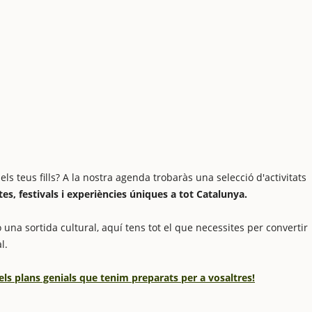
 teus fills? A la nostra agenda trobaràs una selecció d'activitats
stes, festivals i experiències úniques a tot Catalunya.
 una sortida cultural, aquí tens tot el que necessites per convertir
l.
els plans genials que tenim preparats per a vosaltres!