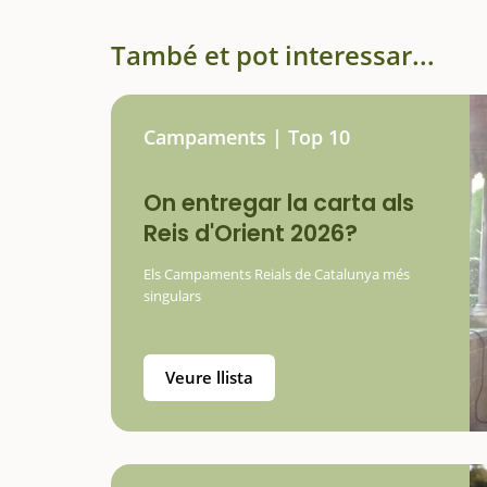
També et pot interessar...
Campaments | Top 10
On entregar la carta als
Reis d'Orient 2026?
Els Campaments Reials de Catalunya més
singulars
Veure llista