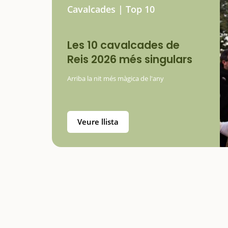
Cavalcades | Top 10
Les 10 cavalcades de
Reis 2026 més singulars
Arriba la nit més màgica de l'any
Veure llista