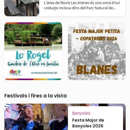
L'àrea de lleure Les Arenes és una zona d'oci
i esbarjo inclosa dins del Parc Natural de
Sant Llorenç del Munt i l'Obac, ubicada en
un espai entre el riu Ripoll i la carretera B-
124. Disposa de taules sota cobert i…
Festivals i fires a la vista
Banyoles
Festa Major de
Banyoles 2026