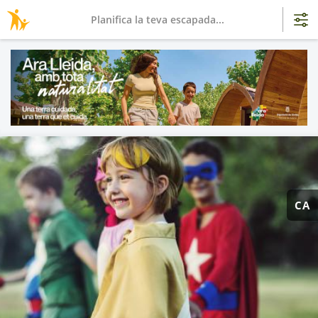
Planifica la teva escapada...
CA