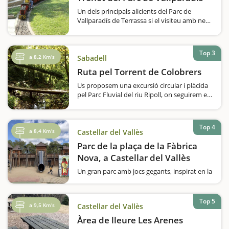
Un dels principals alicients del Parc de
Vallparadís de Terrassa si el visiteu amb nens
és, sens dubte, el seu trenet, gestionat pel
Club Ferroviari de Terrassa. Tot i que el
recorregut tan sols és d'uns 400 metres,
Top 3
pujar dalt…
a 8,2 Km's
Sabadell
Ruta pel Torrent de Colobrers
Us proposem una excursió circular i plàcida
pel Parc Fluvial del riu Ripoll, on seguirem el
curs d'un torrent, travessarem ponts i ens
adonarem que a prop de les ciutats també hi
podem descobrir paisatges verds, frescos i
Top 4
humits, una cova i passarem…
a 8,4 Km's
Castellar del Vallès
Parc de la plaça de la Fàbrica
Nova, a Castellar del Vallès
Un gran parc amb jocs gegants, inspirat en la
llegenda d'un drac i que representa l'època
medieval. D'entrada, són atractius més que
suficients per cridar l'atenció i perquè els
Top 5
a 9,5 Km's
Castellar del Vallès
nens es diverteixin i…
Àrea de lleure Les Arenes