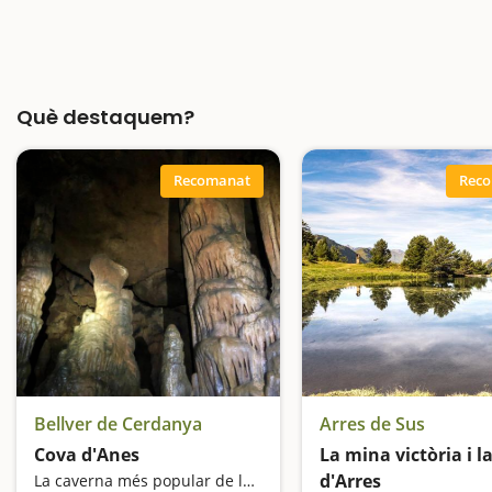
Què destaquem?
Recomanat
Rec
Bellver de Cerdanya
Arres de Sus
Cova d'Anes
La mina victòria i l
d'Arres
La caverna més popular de la Cerdanya