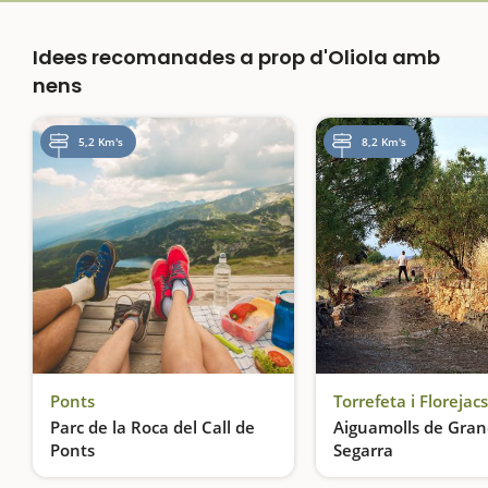
Idees recomanades a prop d'Oliola amb
nens
5,2 Km's
8,2 Km's
Ponts
Torrefeta i Florejacs
Parc de la Roca del Call de
Aiguamolls de Gran
Ponts
Segarra
Àrea de pícnic molt completa a la vora del riu Segre. Hi trobarem una vintena de taules i 4 blocs de 4 barbacoes cadascun. És un espai amb molta ombra i també compta amb parc infantil amb gronxadors, una tirolina, una pista…
L'oasi de la Segarra