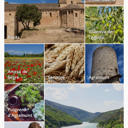
Vilanova de
Ponts
l'Aguda
Artesa de
Segre
Sanaüja
Agramunt
Puigverd
d'Agramunt