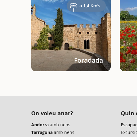
a 1,4 Km's
Foradada
On voleu anar?
Quin é
Andorra
amb nens
Escapad
Tarragona
amb nens
Excursi