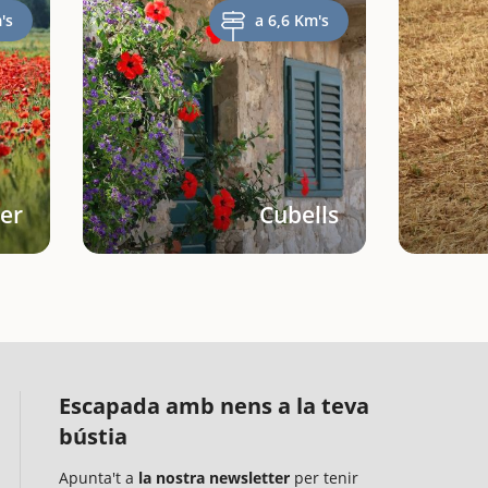
's
a 6,6 Km's
er
Cubells
Escapada amb nens a la teva
bústia
Apunta't a
la nostra newsletter
per tenir