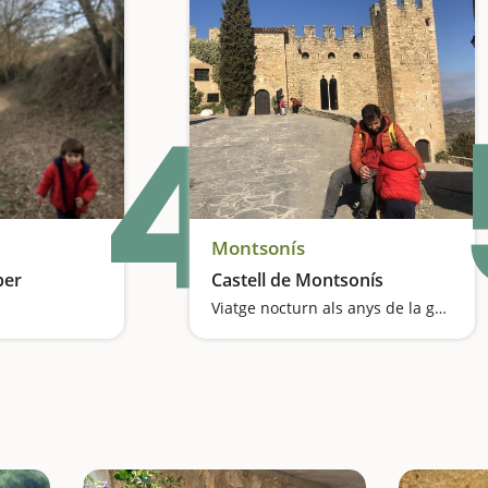
4
Montsonís
per
Castell de Montsonís
Viatge nocturn als anys de la guerra entree àrabs i cristians
Obres d'art entre corriols i el cant dels ocells