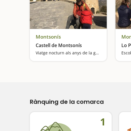
Montsonís
Mon
Castell de Montsonís
Lo P
Viatge nocturn als anys de la guerra entree àrabs i cristians
Rànquing de la comarca
1