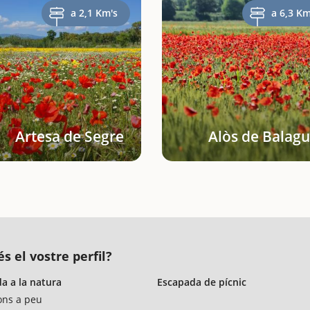
a 2,1 Km's
a 6,3 Km
Artesa de Segre
Alòs de Balagu
s el vostre perfil?
a a la natura
Escapada de pícnic
ons a peu