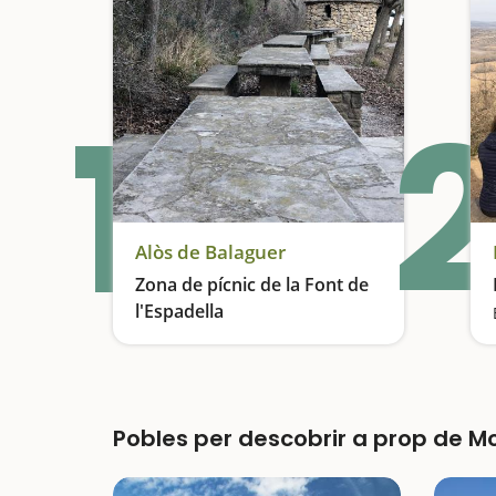
1
2
Alòs de Balaguer
Zona de pícnic de la Font de
l'Espadella
Descans a la vora del Segre
Pobles per descobrir a prop de M