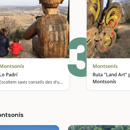
3
Montsonís
Montsonís
Lo Padrí
Ruta "Land Art" 
Montsonís
Escoltem savis consells des d'un mirador privilegiat
ontsonís