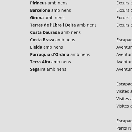
Pirineus
amb nens
Excursi
Barcelona
amb nens
Excursio
Girona
amb nens
Excursi
Terres de l'Ebre i Delta
amb nens
Excursi
Costa Daurada
amb nens
Costa Brava
amb nens
Escapad
Lleida
amb nens
Aventur
Parròquia d'Ordino
amb nens
Aventu
Terra Alta
amb nens
Aventur
Segarra
amb nens
Aventur
Escapad
Visites
Visites 
Visites
Escapad
Parcs N