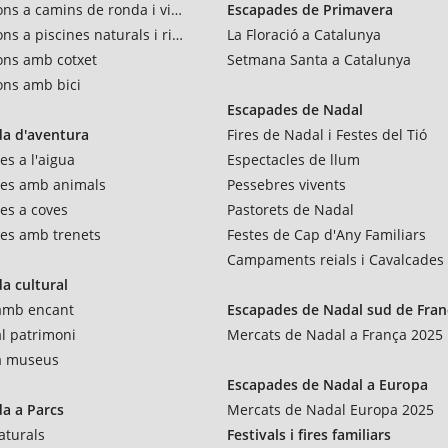
ons a camins de ronda i vies verdes
Escapades de Primavera
ns a piscines naturals i rius
La Floració a Catalunya
ons amb cotxet
Setmana Santa a Catalunya
ons amb bici
Escapades de Nadal
a d'aventura
Fires de Nadal i Festes del Tió
es a l'aigua
Espectacles de llum
res amb animals
Pessebres vivents
es a coves
Pastorets de Nadal
es amb trenets
Festes de Cap d'Any Familiars
Campaments reials i Cavalcades
a cultural
 amb encant
Escapades de Nadal sud de Fran
al patrimoni
Mercats de Nadal a França 2025
 a museus
Escapades de Nadal a Europa
a a Parcs
Mercats de Nadal Europa 2025
aturals
Festivals i fires familiars