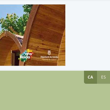
CA
ES