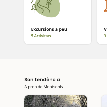
Excursions a peu
V
5 Activitats
3
Són tendència
A prop de Montsonís