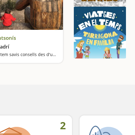
tsonís
adrí
Escoltem savis consells des d'un mirador privilegiat
2