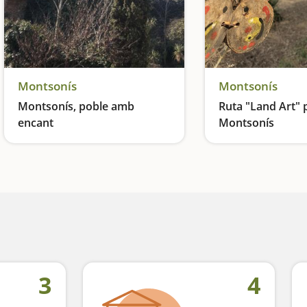
Montsonís
Montsonís
Montsonís, poble amb
Ruta "Land Art" 
encant
Montsonís
Tornem a l'època medieval
3
4