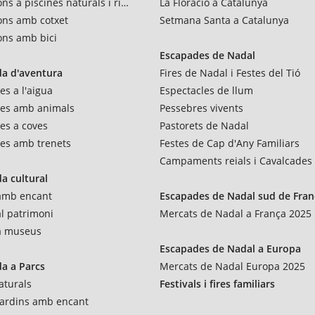
ns a piscines naturals i rius
La Floració a Catalunya
ons amb cotxet
Setmana Santa a Catalunya
ons amb bici
Escapades de Nadal
a d'aventura
Fires de Nadal i Festes del Tió
es a l'aigua
Espectacles de llum
res amb animals
Pessebres vivents
es a coves
Pastorets de Nadal
es amb trenets
Festes de Cap d'Any Familiars
Campaments reials i Cavalcades
a cultural
 amb encant
Escapades de Nadal sud de Fran
al patrimoni
Mercats de Nadal a França 2025
 a museus
Escapades de Nadal a Europa
a a Parcs
Mercats de Nadal Europa 2025
aturals
Festivals i fires familiars
 jardins amb encant