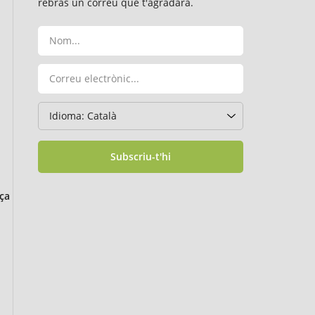
rebràs un correu que t'agradarà.
Subscriu-t'hi
ça