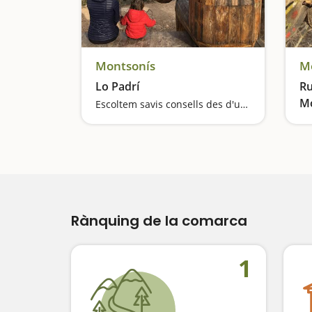
Montsonís
M
Lo Padrí
Ru
Mo
Escoltem savis consells des d'un mirador privilegiat
Rànquing de la comarca
1