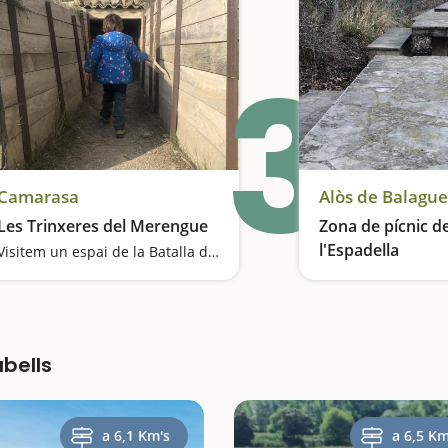
3
Camarasa
Alòs de Balague
Les Trinxeres del Merengue
Zona de pícnic de
l'Espadella
Visitem un espai de la Batalla del Segre
Descans a la vora 
bells
a 6,1 Km's
a 6,5 Km