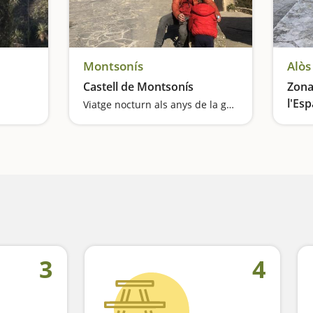
Montsonís
Alòs
Castell de Montsonís
Zona
l'Esp
Viatge nocturn als anys de la guerra entree àrabs i cristians
l
Desca
3
4