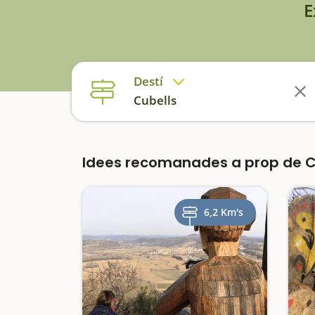
E
Destí
Cubells
Idees recomanades a prop de 
6,2 Km's