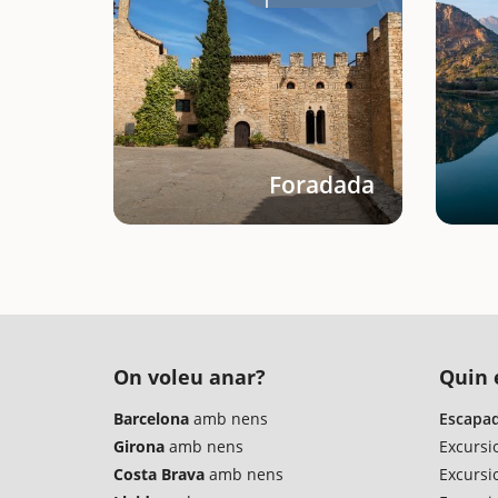
Foradada
On voleu anar?
Quin é
Barcelona
amb nens
Escapad
Girona
amb nens
Excursi
Costa Brava
amb nens
Excursi