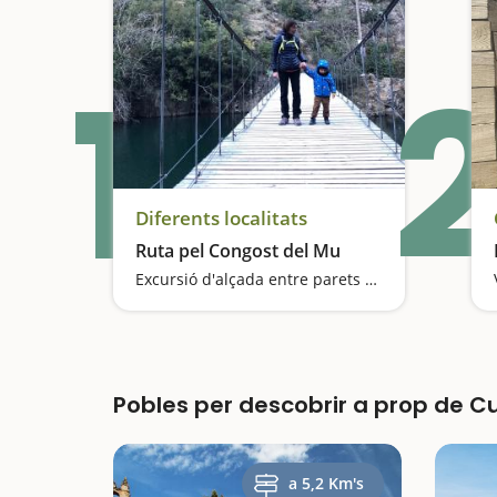
1
2
Diferents localitats
Ruta pel Congost del Mu
Excursió d'alçada entre parets verticals
Pobles per descobrir a prop de Cu
a 5,2 Km's