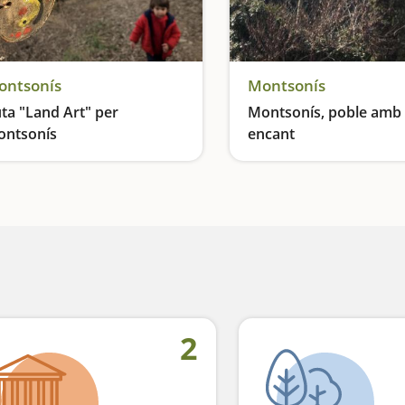
ontsonís
Montsonís
ta "Land Art" per
Montsonís, poble amb
ntsonís
encant
Obres d'art entre corriols i el cant dels ocells
Tornem a l'època medieva
2