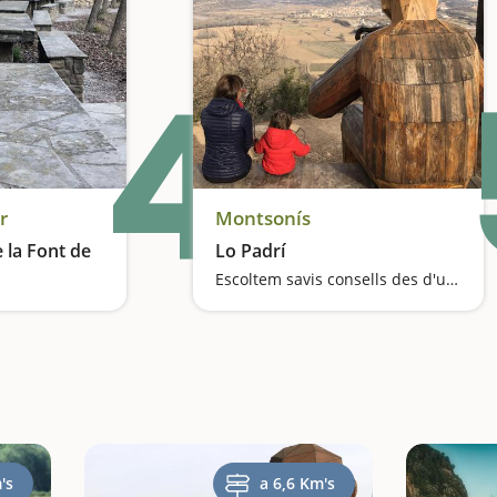
4
r
Montsonís
 la Font de
Lo Padrí
Escoltem savis consells des d'un mirador privilegiat
del Segre
's
a 6,6 Km's