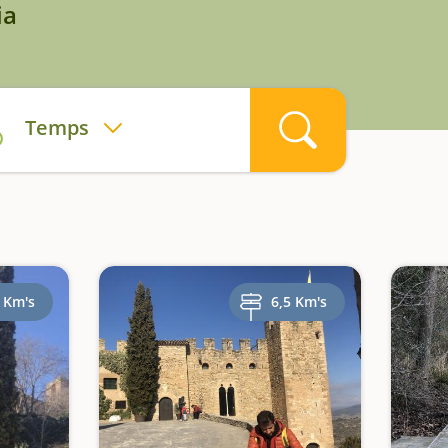
ia
Temps
 Km's
6,5 Km's