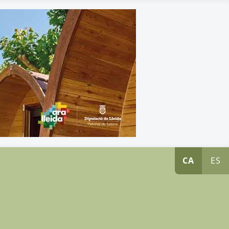
CA
ES