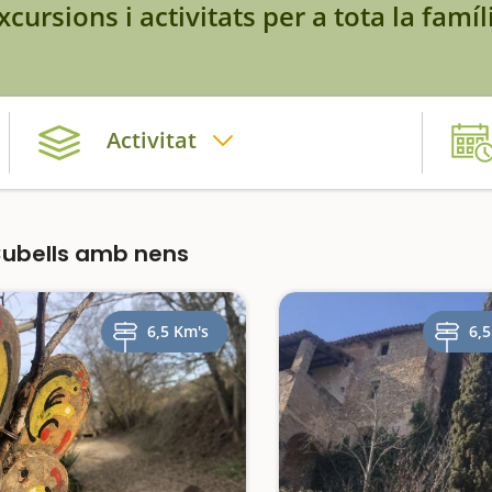
xcursions i activitats per a tota la famíl
Activitat
Cubells amb nens
6,5 Km's
6,5