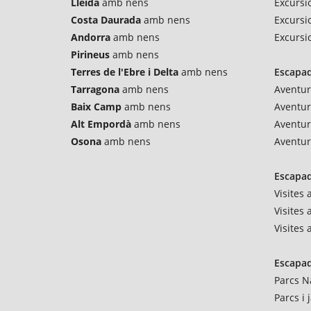
Lleida
amb nens
Excursio
Costa Daurada
amb nens
Excursi
Andorra
amb nens
Excursi
Pirineus
amb nens
Terres de l'Ebre i Delta
amb nens
Escapad
Tarragona
amb nens
Aventur
Baix Camp
amb nens
Aventu
Alt Empordà
amb nens
Aventur
Osona
amb nens
Aventur
Escapad
Visites
Visites 
Visites
Escapad
Parcs N
Parcs i