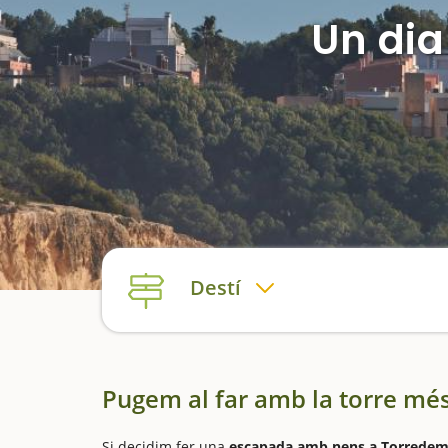
Un di
Destí
Pugem al far amb la torre més
Si decidim fer una
escapada amb nens a Torredem