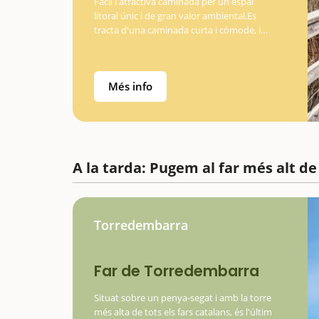
Fàcil i atractiva caminada per un espai
litoral únic i de gran valor ambiental.Es
tracta d'una caminada curta i còmode, i
d'un gran valor mediambiental. Els
Muntanyans és un espai natural protegit el
principal valor del qual és el de conservar…
Més info
A la tarda: Pugem al far més alt d
Torredembarra
Far de Torredembarra
Situat sobre un penya-segat i amb la torre
més alta de tots els fars catalans, és l'últim