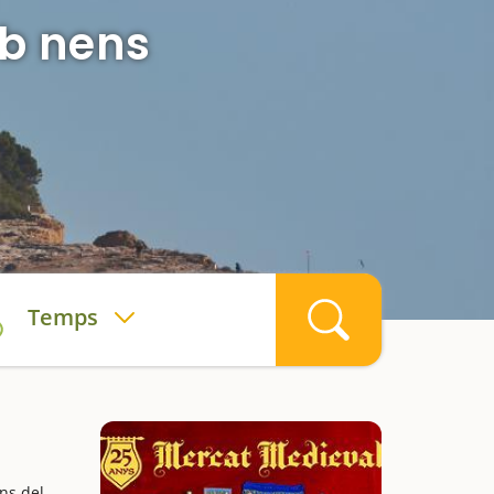
b nens
Temps
ns del