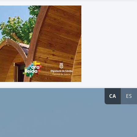
CA
ES