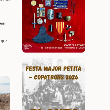
rem
i que