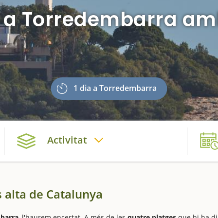
a a Torredembarra am
1 dia a Torredembarra
Activitat
 alta de Catalunya
barra
, l'haurem encertat. A més de les
quatre platges
que hi ha di