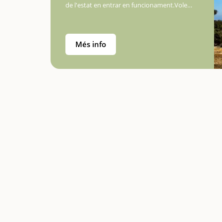
de l'estat en entrar en funcionament.Voleu
conèixer l'últim far construït a l'estat?
Només caldrà que us desplaceu fins a
Torredembarra i,…
Més info