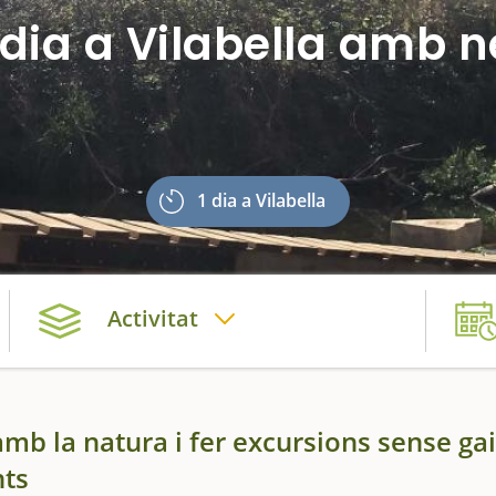
dia a Vilabella amb 
1 dia a Vilabella
Activitat
b la natura i fer excursions sense ga
nts