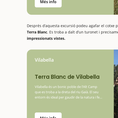
Ponts,…
Més info
Després d’aquesta excursió podeu agafar el cotxe 
Terra Blanc
. Es troba a dalt d’un turonet i precisam
impressionats vistes.
Vilabella
Terra Blanc de Vilabella
Vilabella és un bonic poble de l’Alt Camp
que es troba a la dreta del riu Gaià. El seu
entorn és ideal per gaudir de la natura i fer
diferents excursions. Precisament, abans o
després d’aquestes rutes us podeu parar…