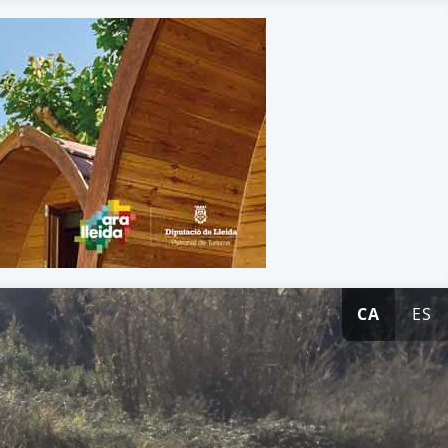
CA
ES