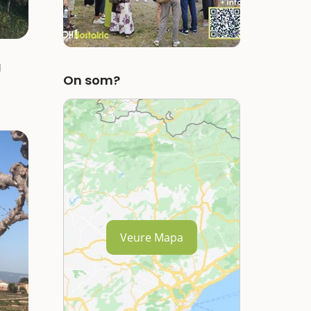
l
On som?
Veure Mapa