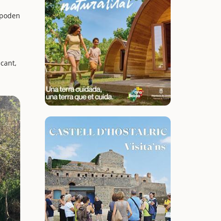
s poden
ncant,