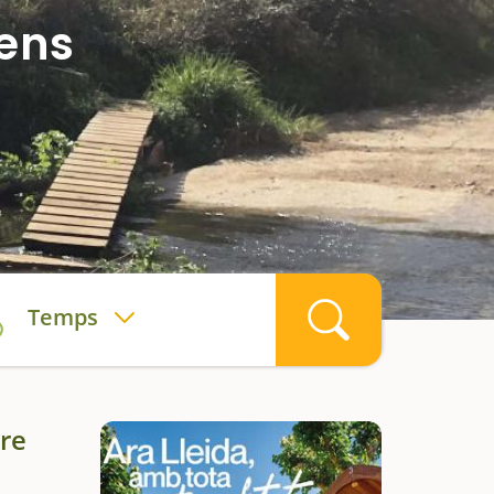
nens
Temps
ire