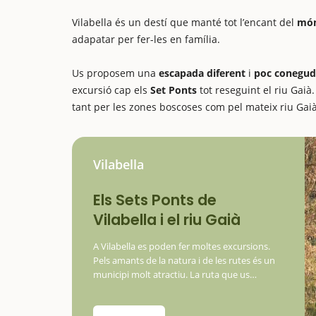
Vilabella és un destí que manté tot l’encant del
món
adapatar per fer-les en família.
Us proposem una
escapada diferent
i
poc conegud
excursió cap els
Set Ponts
tot reseguint el riu Gaià
tant per les zones boscoses com pel mateix riu Ga
Vilabella
Els Sets Ponts de
Vilabella i el riu Gaià
A Vilabella es poden fer moltes excursions.
Pels amants de la natura i de les rutes és un
municipi molt atractiu. La ruta que us
proposem aquí està adapatada per a nens.
Us proposem començar l’aventura als Set