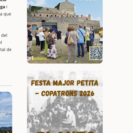
iga
i
ja que
 del
el
tal de