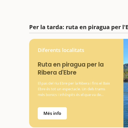
Per la tarda: ruta en piragua per l'
Diferents localitats
Ruta en piragua per la
Ribera d'Ebre
El pas del riu Ebre per la Ribera i fins el Baix
Ebre és tot un espectacle. Un dels trams
més bonics i inhòspits és el que va de
Miravet a Benifallet, on el riu baixa
encaixonat entre les muntanyes de Cardó i
les serres…
Més info