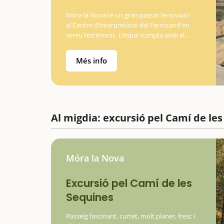
Móra la Nova té un gran passat ferroviari i
al Centre d’Interpretació del Ferrocarril en
sereu testimonis. L’espai compta amb el
Museu del Ferrocarril, però quan els nens
es divertiran serà quan puguin a…
Més info
Al migdia: excursió pel Camí de les
Móra la Nova
Excursió pel Camí de les
Sequines
Passeig fascinant, curtet, molt planer, fresc i