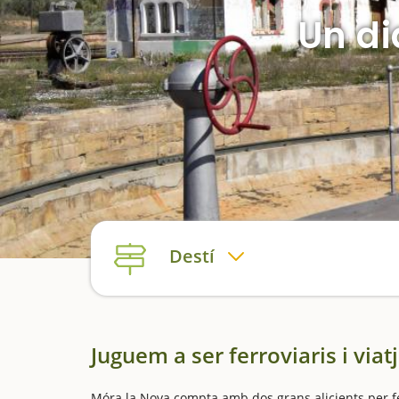
Un di
Destí
Juguem a ser ferroviaris i vi
Móra la Nova compta amb dos grans alicients per f