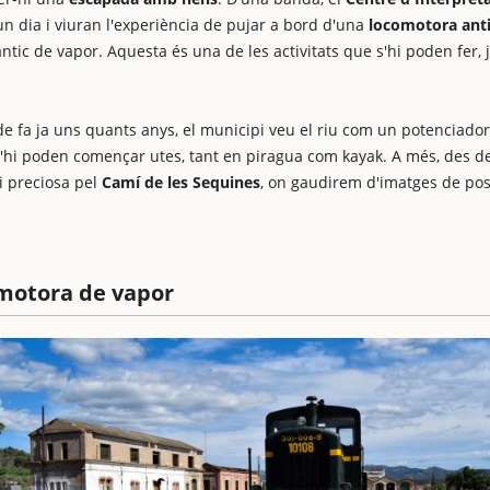
 un dia i viuran l'experiència de pujar a bord d'una
locomotora ant
tic de vapor. Aquesta és una de les activitats que s'hi poden fer, 
de fa ja uns quants anys, el municipi veu el riu com un potenciador
'hi poden començar utes, tant en piragua com kayak. A més, des d
i preciosa pel
Camí de les Sequines
, on gaudirem d'imatges de pos
omotora de vapor