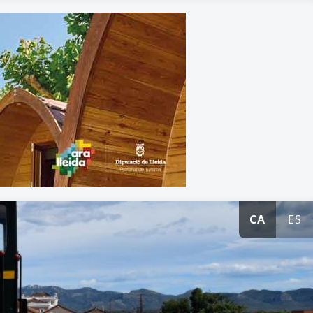
CA
ES