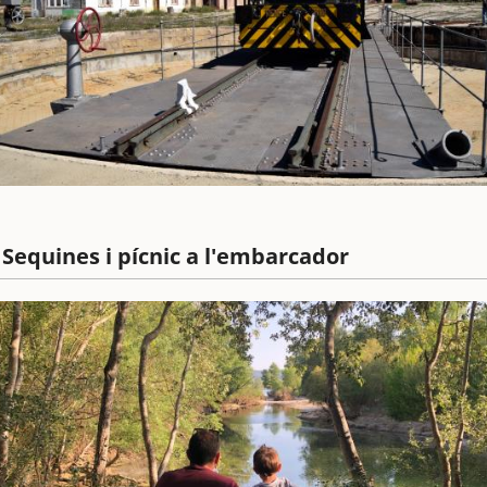
 Sequines i pícnic a l'embarcador