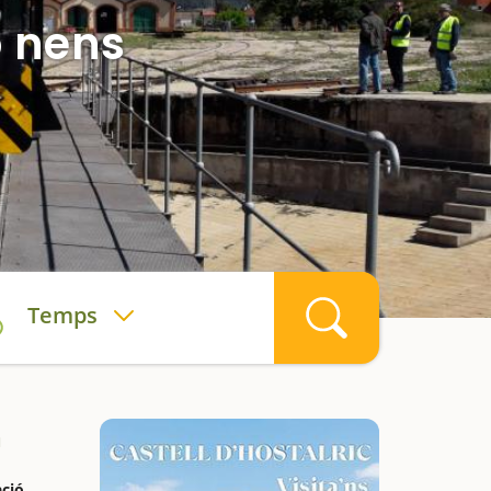
b nens
Temps
a
ació