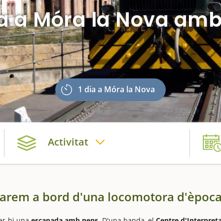
a a Móra la Nova am
1 dia a Móra la Nova
Activitat
atjarem a bord d'una locomotora d'èpoc
er-hi una
escapada amb nens
. D'una banda, el
Centre d'Interpret