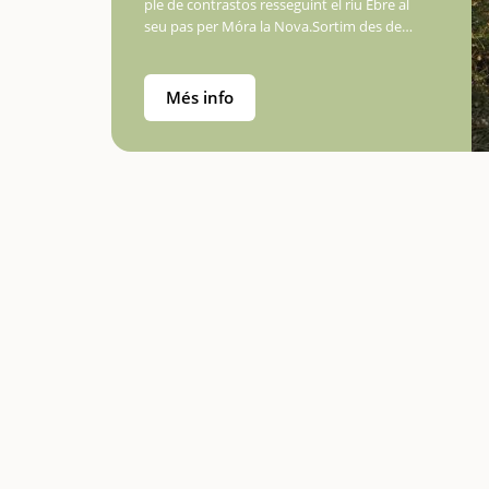
ple de contrastos resseguint el riu Ebre al
seu pas per Móra la Nova.Sortim des de
l’embarcador, on trobem una zona de
pícnic, i iniciem la ruta per un cami sempre
amb el riu Ebre a la dreta, durant…
Més info