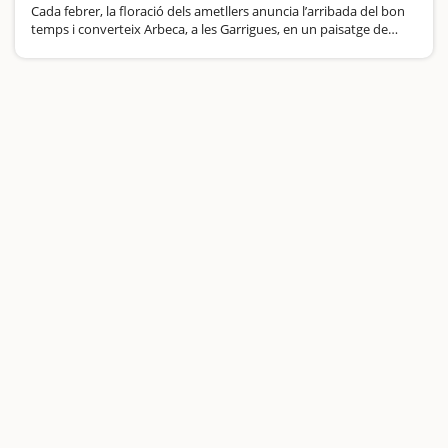
Cada febrer, la floració dels ametllers anuncia l’arribada del bon
temps i converteix Arbeca, a les Garrigues, en un paisatge de
somni. Amb les seves grans extensions d’ametllers centenaris,
aquesta zona és un dels millors llocs…