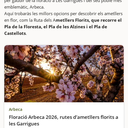
per gaudir de la floració a Les Garrigues i del seu poble més
emblemàtic, Arbeca.
Aquí trobaràs les millors opcions per descobrir els ametllers
en flor, com la Ruta dels A
metllers Florits, que recorre el
Pla de la Floresta, el Pla de les Alzines i el Pla de
Castellots
.
Arbeca
Floració Arbeca 2026, rutes d’ametllers florits a
les Garrigues