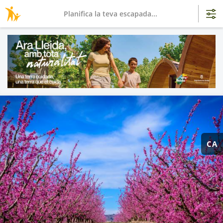
Planifica la teva escapada...
CA