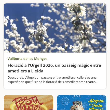
Vallbona de les Monges
Floració a l'Urgell 2026, un passeig màgic entre
ametllers a Lleida
Descobreix L’Urgell, un passeig entre ametllers i cellers és una
experiència que fusiona la floració dels ametllers amb teatre,
tastos de vins i espectacles en viu. A Maldà i Vilagrassa, podràs
passejar entre…