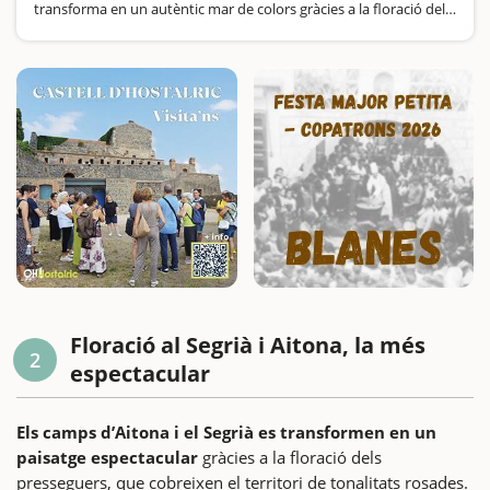
transforma en un autèntic mar de colors gràcies a la floració dels
ametllers, presseguers i cirerers. Aquesta comarca és la primera
gran zona de Catalunya…
Floració al Segrià i Aitona, la més
2
espectacular
Els camps d’Aitona i el Segrià es transformen en un
paisatge espectacular
gràcies a la floració dels
presseguers, que cobreixen el territori de tonalitats rosades.