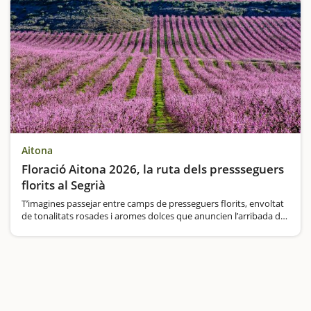
Aitona
Floració Aitona 2026, la ruta dels pressseguers
florits al Segrià
T’imagines passejar entre camps de presseguers florits, envoltat
de tonalitats rosades i aromes dolces que anuncien l’arribada de
la primavera?A Aitona, al cor del Segrià, la floració dels
presseguers és un espectacle…