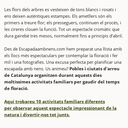
Les flors dels arbres es vesteixen de tons blancs i rosats i
ens deixen autèntiques estampes. Els ametllers són els
primers a treure flor; els presseguers, continuen el procés, i
les cireres clouen la funció. Tot un espectacle cromàtic que
dura gairebé tres mesos, normalment fins a principis d’abril.
Des de Escapadaambnens.com hem preparat una llista amb
els llocs més espectaculars per contemplar la floració i fer
mil i una fotografies. Una excusa perfecta per planificar una
escapada amb nens. Us animeu?
Pobles i ciutats d'arreu
de Catalunya organitzen durant aquests dies
moltíssimes activitats familiars per gaudir del temps
de floració.
Aquí trobareu 10 activitats familiars diferents
per observar aquest espectacle impressionant de la
natura i divertir-nos tot junts.