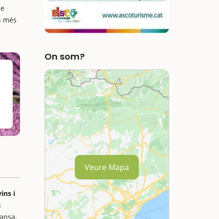
de
ls més
On som?
Veure Mapa
ins i
s
dansa,