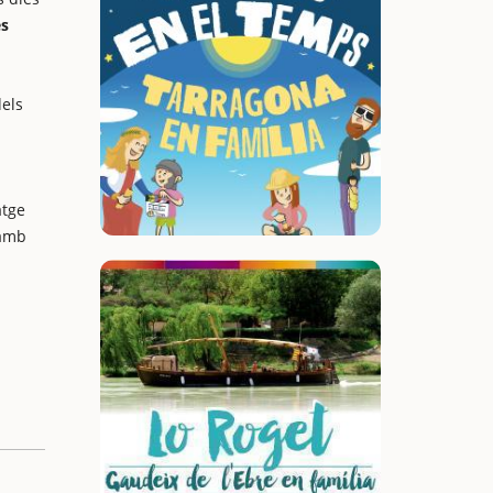
s
dels
atge
 amb