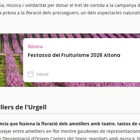
 música i solidaritat per donar el tret de sortida a la campanya 
 prèvia a la floració dels presseguers, un dels espectacles natura
Aitona
Festassa del Fruiturisme 2026 Aitona
Febrer
lers de l'Urgell
ncia que fusiona la floració dels ametllers amb teatre, tastos de v
ssejar entre ametllers en flor mentre gaudeixes de representacion
s de Denominació d’Origen Costers del Segre, maridats amb música, 