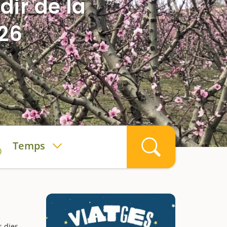
dir de la
026
Temps
s dies