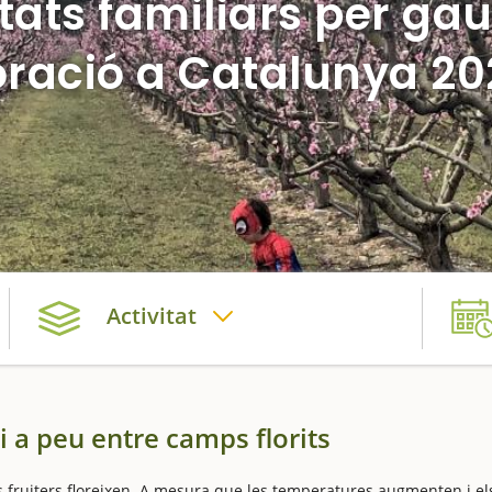
itats familiars per gau
oració a Catalunya 2
Activitat
i a peu entre camps florits
fruiters floreixen. A mesura que les temperatures augmenten i el