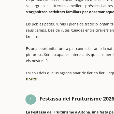
s'allarguen, els cirerers, ametllers, préssecs i altr
s'organitzen activitats familiars per observar aque
Els pobles petits, rurals i plens de tradició, organit
seus camps. Des de rutes guiades entre cirerers en f
família.
És una oportunitat única per connectar amb la natu
pintoresc. Són escapades interesants que ens perme
els nostres fills.
I si sou dels que us agrada anar de flor en flor... a
florits.
Festassa del Fruiturisme 202
1
La Festassa del Fruiturisme a Aitona, una festa per