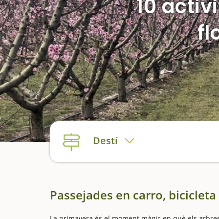
10 activ
fl
Destí
Passejades en carro, bicicleta 
La primavera és el moment màgic en què els arbres 