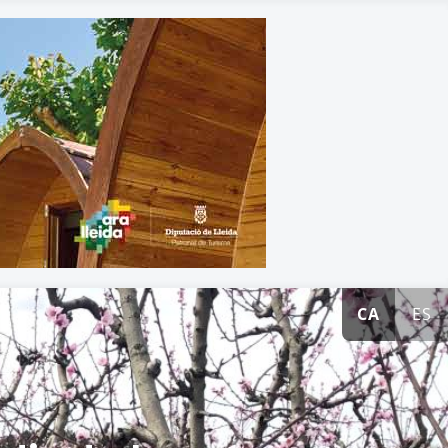
CA
ES