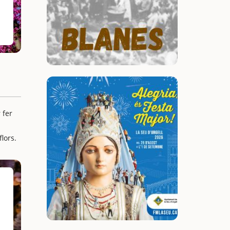
 fer
flors.