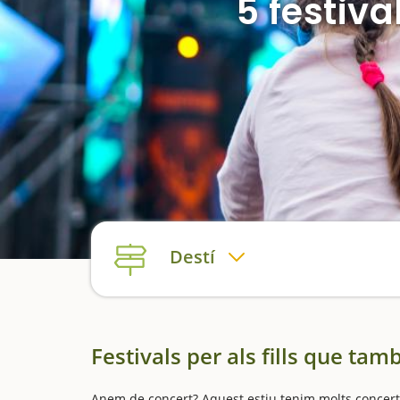
5 festiva
Destí
Festivals per als fills que ta
Anem de concert? Aquest estiu tenim molts concerts i