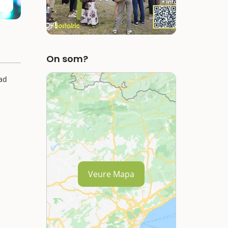
On som?
mad
Veure Mapa