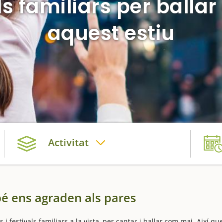
ls familiars per ball
aquest estiu
Activitat
mbé ens agraden als pares
 festivals familiars a la vista, per cantar i ballar com mai. Així qu