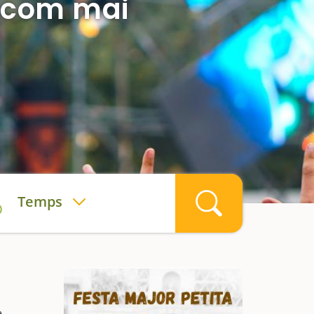
ar com mai
Temps
e