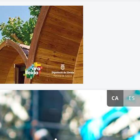
CA
ES