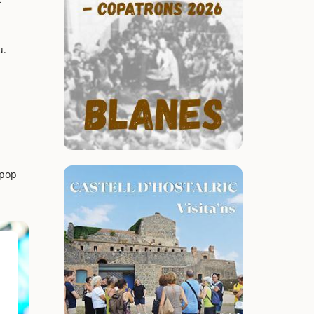
u.
 pop