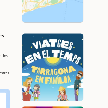
es
s, les
ostres