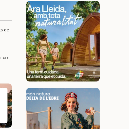
ts de
ntorn
a