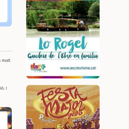
a molt
ó. I