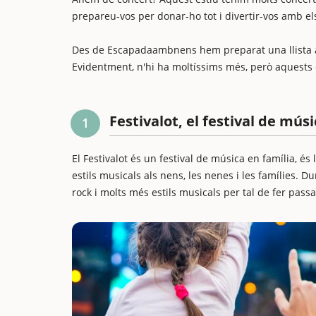
prepareu-vos per donar-ho tot i divertir-vos amb els 
Des de Escapadaambnens hem preparat una llista amb
Evidentment, n'hi ha moltíssims més, però aquests c
Festivalot, el festival de mús
1
El Festivalot és un festival de música en família, é
estils musicals als nens, les nenes i les famílies. 
rock i molts més estils musicals per tal de fer pas