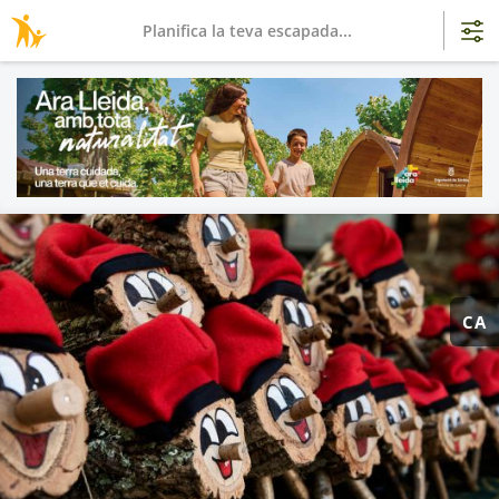
Planifica la teva escapada...
CA