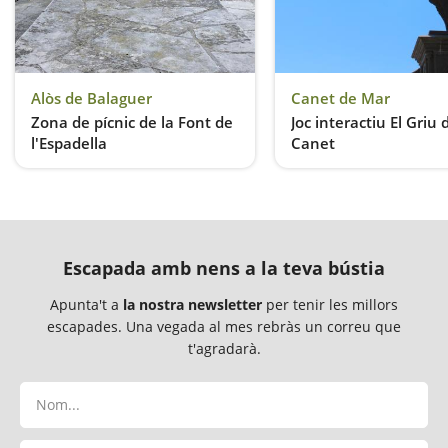
Alòs de Balaguer
Canet de Mar
Zona de pícnic de la Font de
Joc interactiu El Griu 
l'Espadella
Canet
Descans a la vora del Segre
Un passeig per la histò
Escapada amb nens a la teva bústia
Apunta't a
la nostra newsletter
per tenir les millors
escapades. Una vegada al mes rebràs un correu que
t'agradarà.