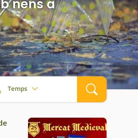
mb nens a
Temps
 de