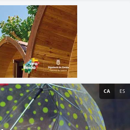
CA
ES