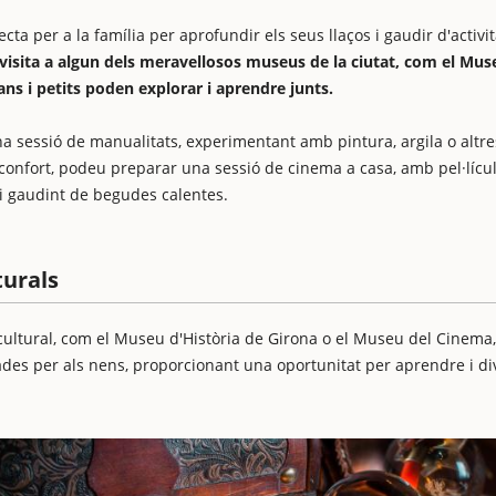
ta per a la família per aprofundir els seus llaços i gaudir d'activit
isita a algun dels meravellosos museus de la ciutat, com el Mus
ns i petits poden explorar i aprendre junts.
a sessió de manualitats, experimentant amb pintura, argila o altre
 confort, podeu preparar una sessió de cinema a casa, amb pel·lícu
 i gaudint de begudes calentes.
turals
 cultural, com el Museu d'Història de Girona o el Museu del Cinema
ades per als nens, proporcionant una oportunitat per aprendre i div