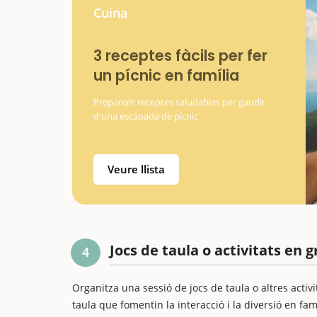
Cuina
3 receptes fàcils per fer
un pícnic en família
Preparem receptes saludables per gaudir
d'una escapada de pícnic
Veure llista
Jocs de taula o activitats en 
4
Organitza una sessió de jocs de taula o altres activi
taula que fomentin la interacció i la diversió en famí