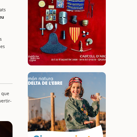
ats
eu
s
les
, que
ertir-