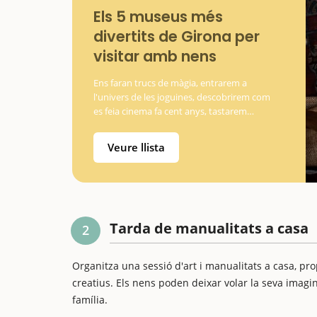
Els 5 museus més
divertits de Girona per
visitar amb nens
Ens faran trucs de màgia, entrarem a
l'univers de les joguines, descobrirem com
es feia cinema fa cent anys, tastarem
galetes i coneixerem la llegenda de Compte
Arnau
Veure llista
Tarda de manualitats a casa
2
Organitza una sessió d'art i manualitats a casa, pro
creatius. Els nens poden deixar volar la seva imagi
família.