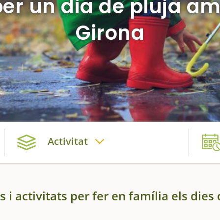
per un dia de pluja a
Girona
Activitat
i activitats per fer en família els dies