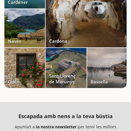
Cardener
Navès
Cardona
Sant Llorenç
Odèn
de Morunys
Bassella
Escapada amb nens a la teva bústia
Apunta't a
la nostra newsletter
per tenir les millors