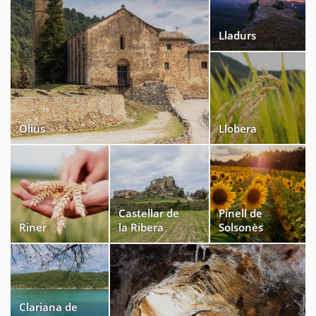
Lladurs
Olius
Llobera
Castellar de
Pinell de
Riner
la Ribera
Solsonès
Clariana de