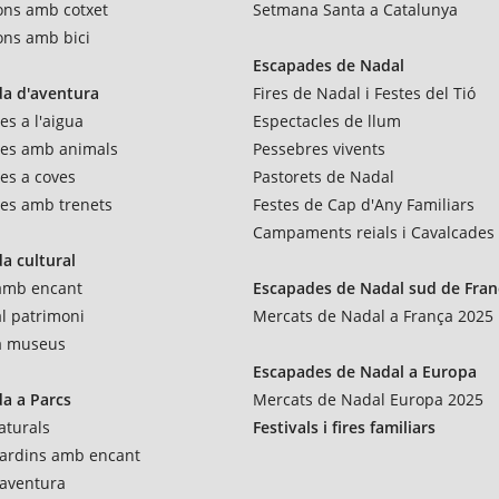
ons amb cotxet
Setmana Santa a Catalunya
ons amb bici
Escapades de Nadal
a d'aventura
Fires de Nadal i Festes del Tió
es a l'aigua
Espectacles de llum
res amb animals
Pessebres vivents
es a coves
Pastorets de Nadal
es amb trenets
Festes de Cap d'Any Familiars
Campaments reials i Cavalcades
a cultural
 amb encant
Escapades de Nadal sud de Fran
al patrimoni
Mercats de Nadal a França 2025
 a museus
Escapades de Nadal a Europa
a a Parcs
Mercats de Nadal Europa 2025
aturals
Festivals i fires familiars
 jardins amb encant
'aventura