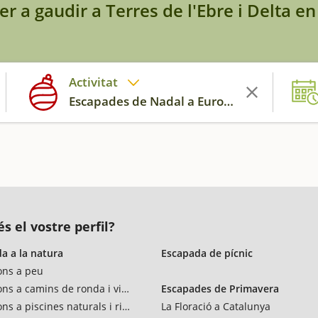
er a gaudir a Terres de l'Ebre i Delta en
Activitat
Escapades de Nadal a Europa
s el vostre perfil?
a a la natura
Escapada de pícnic
ons a peu
ons a camins de ronda i vies verdes
Escapades de Primavera
ns a piscines naturals i rius
La Floració a Catalunya