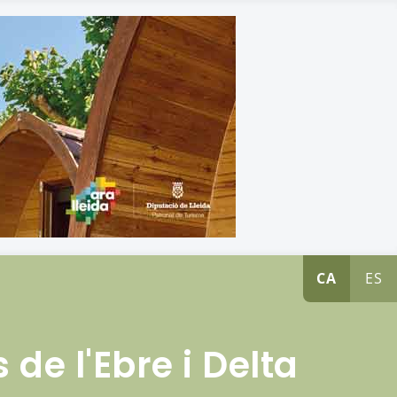
CA
ES
de l'Ebre i Delta