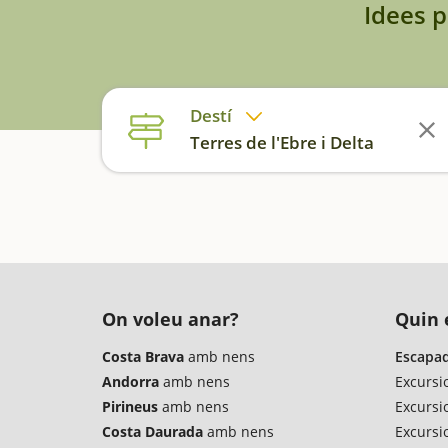
Idees p
Destí
Terres de l'Ebre i Delta
On voleu anar?
Quin é
Costa Brava
amb nens
Escapad
Andorra
amb nens
Excursi
Pirineus
amb nens
Excursi
Costa Daurada
amb nens
Excursio