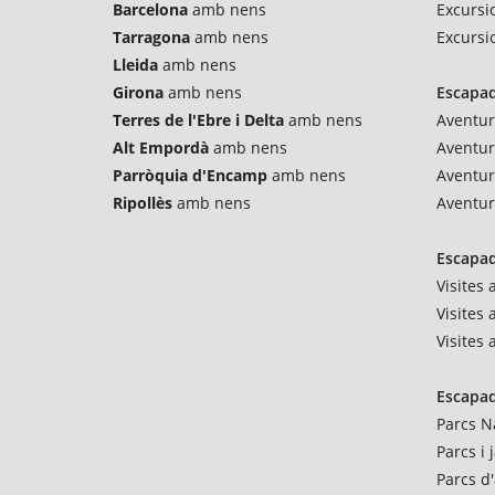
Barcelona
amb nens
Excursi
Tarragona
amb nens
Excursi
Lleida
amb nens
Girona
amb nens
Escapad
Terres de l'Ebre i Delta
amb nens
Aventur
Alt Empordà
amb nens
Aventu
Parròquia d'Encamp
amb nens
Aventur
Ripollès
amb nens
Aventur
Escapad
Visites
Visites 
Visites
Escapad
Parcs N
Parcs i
Parcs d