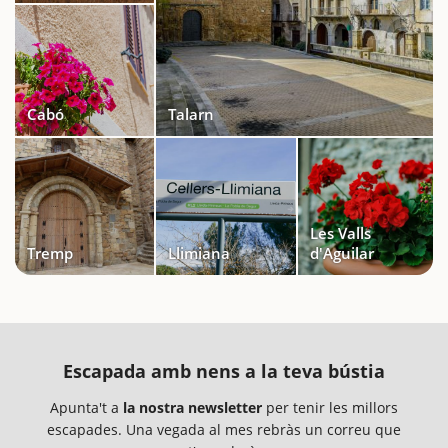
Cabó
Talarn
Les Valls
Tremp
Llimiana
d'Aguilar
Escapada amb nens a la teva bústia
Apunta't a
la nostra newsletter
per tenir les millors
escapades. Una vegada al mes rebràs un correu que