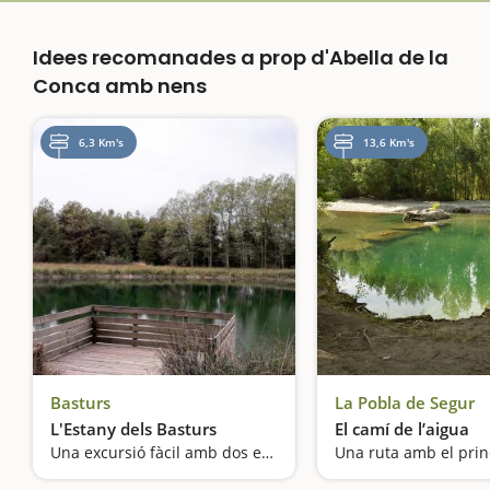
Idees recomanades a prop d'Abella de la
Conca amb nens
6,3 Km's
13,6 Km's
Basturs
La Pobla de Segur
L'Estany dels Basturs
El camí de l’aigua
Una excursió fàcil amb dos estanys