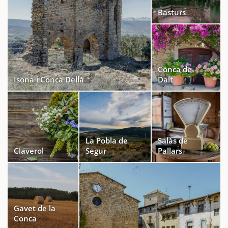
Basturs
Conca de
Isona i Conca Dellà
Dalt
La Pobla de
Salàs de
Claverol
Segur
Pallars
Gavet de la
Conca