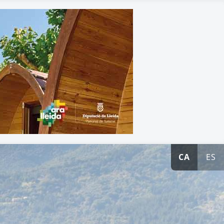
CA
ES