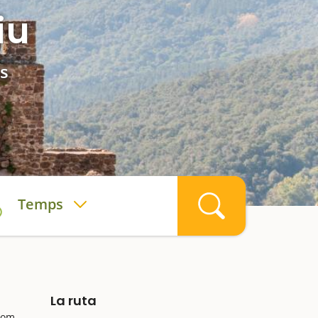
iu
s
Temps
La ruta
 com