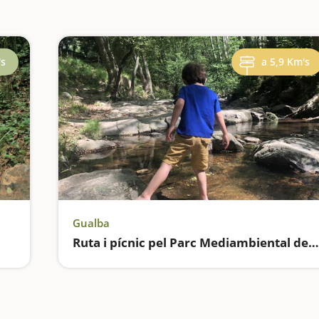
's
a 5,9 Km's
Gualba
Ruta i pícnic pel Parc Mediambiental de Gualba