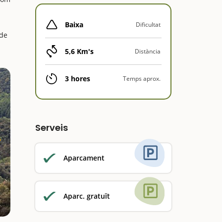
Baixa
Dificultat
de
5,6 Km's
Distància
3 hores
Temps aprox.
Serveis
Aparcament
Aparc. gratuït