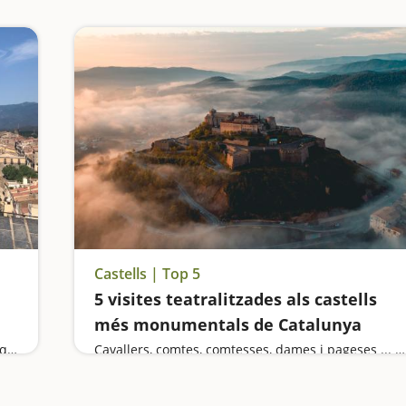
Castells | Top 5
5 visites teatralitzades als castells
més monumentals de Catalunya
Visitem el Castell d'Hostalric i el de Blanes, i busquem les fades que s'amaguen als boscos del Montseny
Cavallers, comtes, comtesses, dames i pageses ... ens transmetran el seu llegat i ens endinsaran en un món ple de llegendes i d'història.