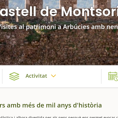
astell de Montsor
Visites al patrimoni a Arbúcies amb nen
Activitat
ers amb més de mil anys d'història
 didàctica i alhora divertida per als nens perquè ens permet evocar