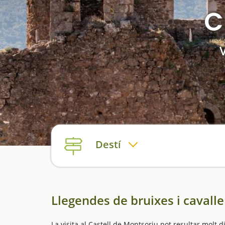
C
Destí
Llegendes de bruixes i cavall
La visita al Castell de Montsoriu pot resultar molt