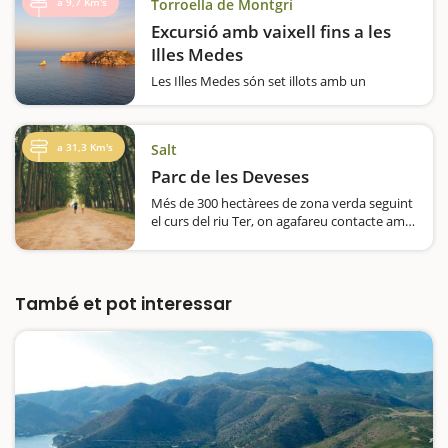
a 9,7 Km's
Torroella de Montgrí
Excursió amb vaixell fins a les
Illes Medes
Les Illes Medes són set illots amb un
paisatge submarí de gran valor biològic i
ecològic, protegit des de fa més de 30 anys.
Això ha permès una recuperació
a 31,3 Km's
Salt
espectacular de la riquesa del fons marítim
pel que fa a la flora i la fauna, de manera…
Parc de les Deveses
Més de 300 hectàrees de zona verda seguint
el curs del riu Ter, on agafareu contacte amb
la natura i podreu fer els itineraris que més
us encaixin. Depenent de l'època de l'any en
que el visiteu trobareu un parc diferent.
Això, sí, sempre…
També et pot interessar