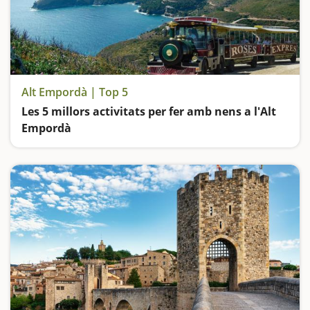
Alt Empordà | Top 5
Les 5 millors activitats per fer amb nens a l'Alt
Empordà
Anem d'excursió als Aiguamolls de l'Empordà, ens endinsem en l'univers Dalí, visitem les Ruïnes d'Empúries, fem un tram de camí de ronda còmode i espectacular i pugem dalt d'un trenet per contemplar les meravelles del Cap de Creus