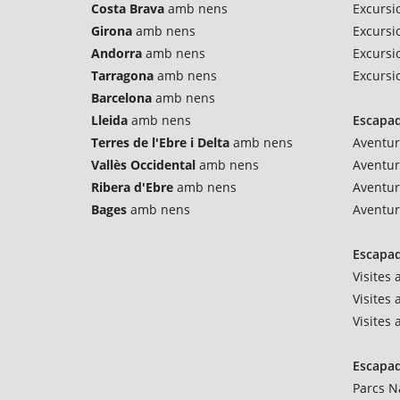
Costa Brava
amb nens
Excursi
Girona
amb nens
Excursio
Andorra
amb nens
Excursi
Tarragona
amb nens
Excursi
Barcelona
amb nens
Lleida
amb nens
Escapad
Terres de l'Ebre i Delta
amb nens
Aventur
Vallès Occidental
amb nens
Aventu
Ribera d'Ebre
amb nens
Aventur
Bages
amb nens
Aventur
Escapad
Visites
Visites 
Visites
Escapad
Parcs N