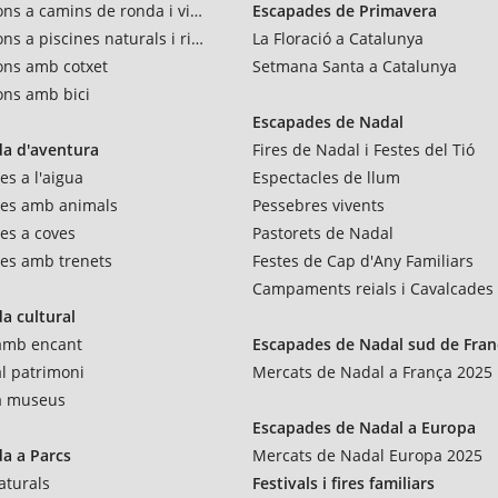
ons a camins de ronda i vies verdes
Escapades de Primavera
ns a piscines naturals i rius
La Floració a Catalunya
ons amb cotxet
Setmana Santa a Catalunya
ons amb bici
Escapades de Nadal
a d'aventura
Fires de Nadal i Festes del Tió
es a l'aigua
Espectacles de llum
res amb animals
Pessebres vivents
es a coves
Pastorets de Nadal
es amb trenets
Festes de Cap d'Any Familiars
Campaments reials i Cavalcades
a cultural
 amb encant
Escapades de Nadal sud de Fran
al patrimoni
Mercats de Nadal a França 2025
 a museus
Escapades de Nadal a Europa
a a Parcs
Mercats de Nadal Europa 2025
aturals
Festivals i fires familiars