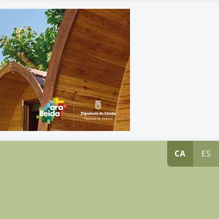
CA
ES