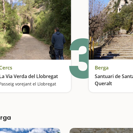
3
Cercs
Berga
La Via Verda del Llobregat
Santuari de Sant
Queralt
Passeig vorejant el Llobregat
Un mirador excepc
erga