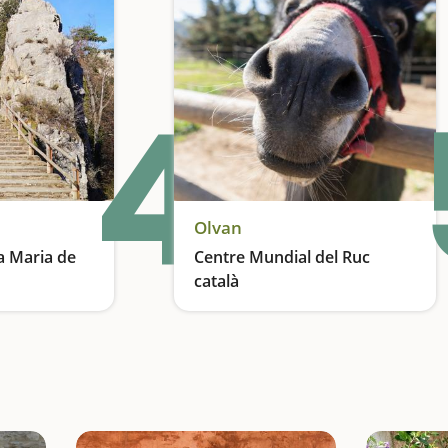
4
Olvan
a Maria de
Centre Mundial del Ruc
català
ional
La major reserva del Ruc català a tot el món