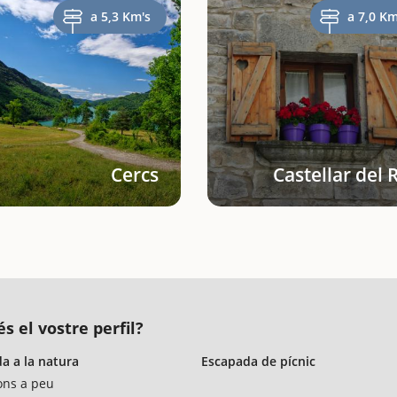
a 5,3 Km's
a 7,0 Km
Cercs
Castellar del 
s el vostre perfil?
a a la natura
Escapada de pícnic
ons a peu