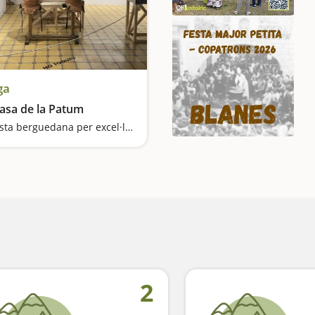
ga
asa de la Patum
La festa berguedana per excel·lència
2