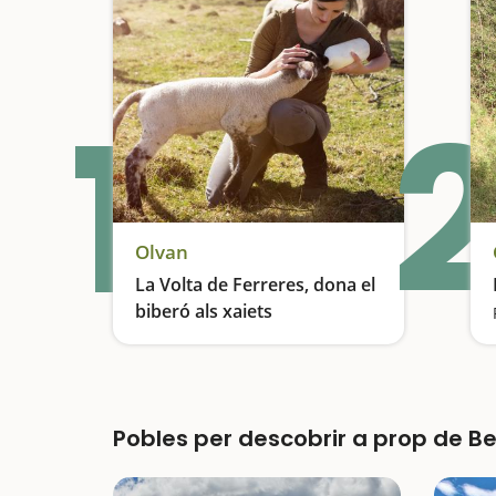
1
2
Olvan
La Volta de Ferreres, dona el
biberó als xaiets
Donem el biberó als xaiets
Pobles per descobrir a prop de B