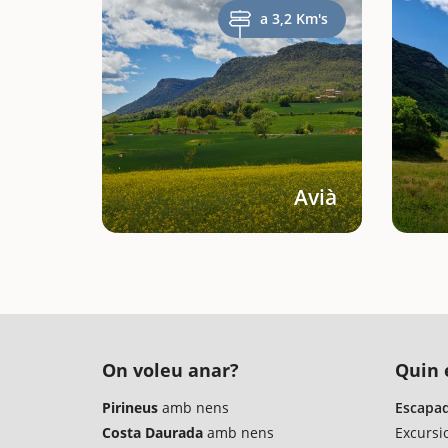
a 3,2 Km's
Avià
On voleu anar?
Quin é
Pirineus
amb nens
Escapad
Costa Daurada
amb nens
Excursi