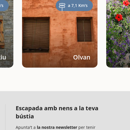
's
a 7,1 Km's
Riu
Olvan
Escapada amb nens a la teva
bústia
Apunta't a
la nostra newsletter
per tenir