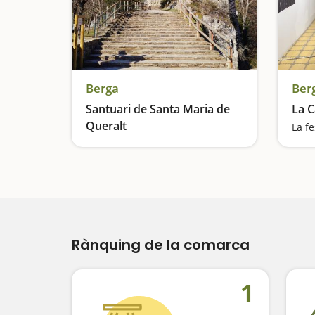
Berga
Ber
Santuari de Santa Maria de
La C
Queralt
Un mirador excepcional
Rànquing de la comarca
1