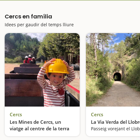
Cercs en família
Idees per gaudir del temps lliure
Cercs
Cercs
Les Mines de Cercs, un
La Via Verda del Llob
viatge al centre de la terra
Passeig vorejant el Llo
T’has imaginat mai viure com un miner?