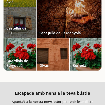
Avià
Castellar del
Riu
Sant Julià de Cerdanyola
Guardiola de
Berguedà
Olvan
Borredà
Escapada amb nens a la teva bústia
Apunta't a
la nostra newsletter
per tenir les millors