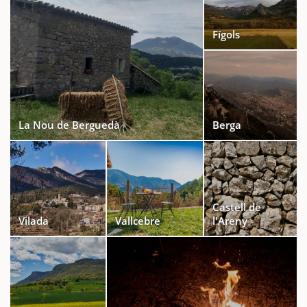
Fígols
La Nou de Berguedà
Berga
Castell de
Vilada
Vallcebre
l'Areny