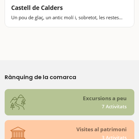
Castell de Calders
Un pou de glaç, un antic molí i, sobretot, les restes
d'un castell són els atractius principals d'una ruta a
l'entorn de Calders. Una excursió fàcil, entretinguda i
amb patrimoni i natura, és a…
Rànquing de la comarca
Excursions a peu
7 Activitats
Visites al patrimoni
3 Activitats