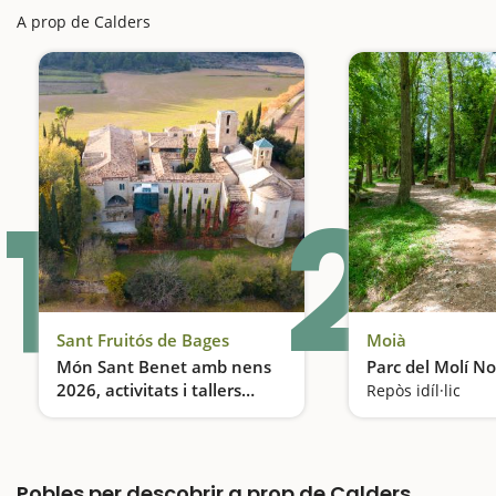
A prop de Calders
1
2
Sant Fruitós de Bages
Moià
Món Sant Benet amb nens
Parc del Molí N
2026, activitats i tallers
Repòs idíl·lic
familiars
Un viatge al passat en un entorn natural espectacular
Pobles per descobrir a prop de Calders