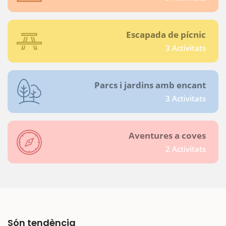
Escapada de pícnic
3 Activitats
Parcs i jardins amb encant
3 Activitats
Aventures a coves
2 Activitats
Són tendència