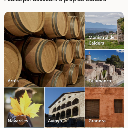
Monistrol de
Calders
Artés
Talamanca
Navarcles
Avinyó
Granera