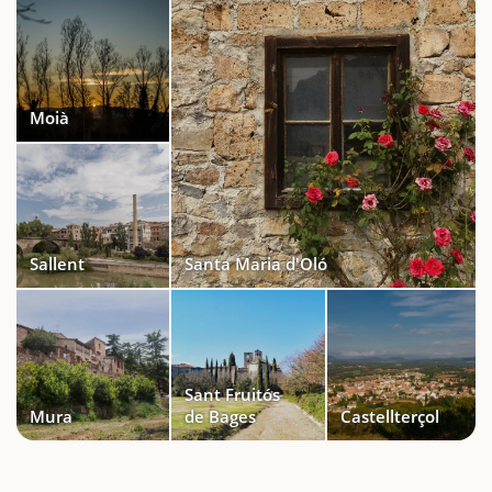
Moià
Sallent
Santa Maria d'Oló
Sant Fruitós
Mura
de Bages
Castellterçol