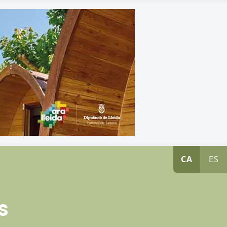
CA
ES
s