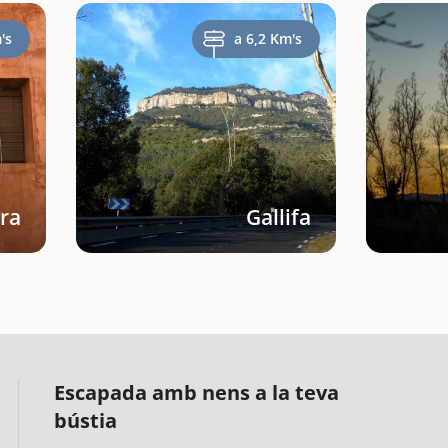
's
a 6,2 Km's
ra
Gallifa
Escapada amb nens a la teva
bústia