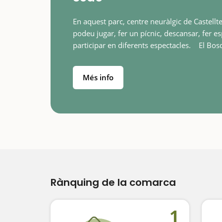
En aquest parc, centre neuràlgic de Castellte
podeu jugar, fer un pícnic, descansar, fer es
participar en diferents espectacles. El Bosquet
de Can Sedó és un petit bosc situat ben a p
del…
Més info
Rànquing de la comarca
1