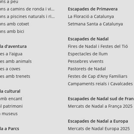
ons a peu
ons a camins de ronda i vies verdes
Escapades de Primavera
ns a piscines naturals i rius
La Floració a Catalunya
ons amb cotxet
Setmana Santa a Catalunya
ons amb bici
Escapades de Nadal
a d'aventura
Fires de Nadal i Festes del Tió
es a l'aigua
Espectacles de llum
res amb animals
Pessebres vivents
es a coves
Pastorets de Nadal
es amb trenets
Festes de Cap d'Any Familiars
Campaments reials i Cavalcades
a cultural
 amb encant
Escapades de Nadal sud de Fran
al patrimoni
Mercats de Nadal a França 2025
 a museus
Escapades de Nadal a Europa
a a Parcs
Mercats de Nadal Europa 2025