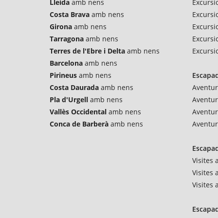
Lleida
amb nens
Excursi
Costa Brava
amb nens
Excursi
Girona
amb nens
Excursio
Tarragona
amb nens
Excursi
Terres de l'Ebre i Delta
amb nens
Excursi
Barcelona
amb nens
Pirineus
amb nens
Escapad
Costa Daurada
amb nens
Aventur
Pla d'Urgell
amb nens
Aventu
Vallès Occidental
amb nens
Aventur
Conca de Barberà
amb nens
Aventur
Escapad
Visites
Visites 
Visites
Escapad