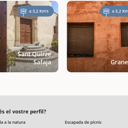
a 3,2 Km's
a 5,2 Km
Sant Quirze
Safaja
Grane
s el vostre perfil?
a a la natura
Escapada de pícnic