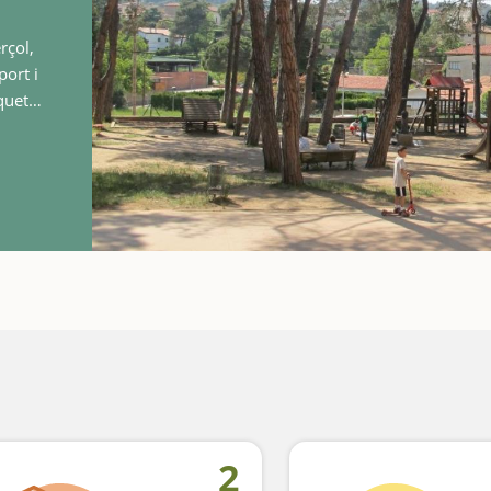
rçol,
port i
rop
2