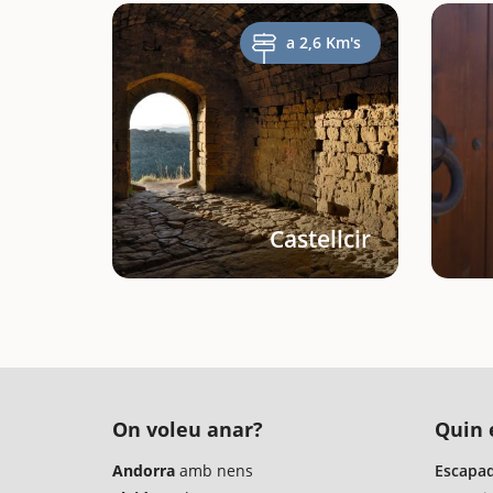
a 2,6 Km's
Castellcir
On voleu anar?
Quin é
Andorra
amb nens
Escapad