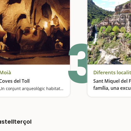
3
Moià
Diferents locali
Coves del Toll
Sant Miquel del F
família, una excur
Un conjunt arqueològic habitat fa 6.000 anys
entre cascades
stellterçol