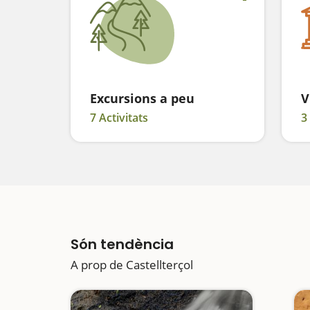
Excursions a peu
V
7 Activitats
3
Són tendència
A prop de Castellterçol