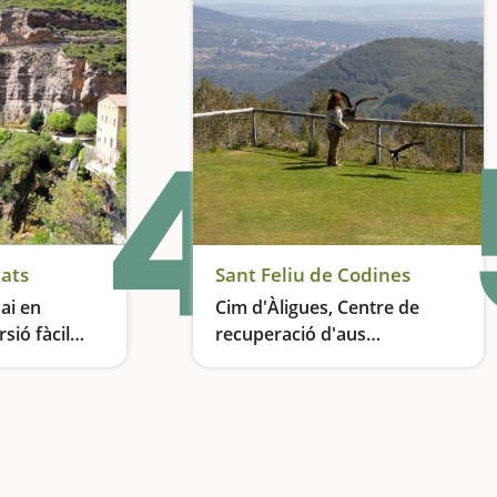
4
tats
Sant Feliu de Codines
ai en
Cim d'Àligues, Centre de
sió fàcil
recuperació d'aus
rapinyaires
Una ruta fàcil per gaudir en família
Un vol espectacular