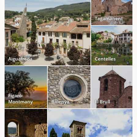
Tagamanent
Aiguafreda
Centelles
Figaró-
Montmany
Balenyà
El Brull