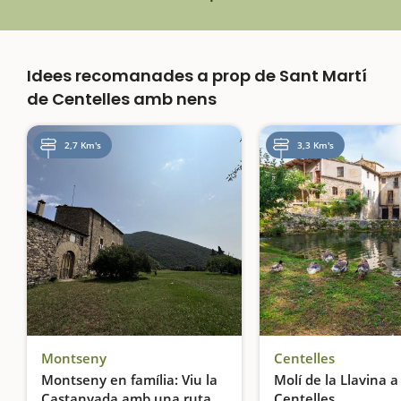
Idees recomanades a prop de Sant Martí
de Centelles amb nens
2,7 Km's
3,3 Km's
Montseny
Centelles
Montseny en família: Viu la
Molí de la Llavina a
Castanyada amb una ruta
Centelles