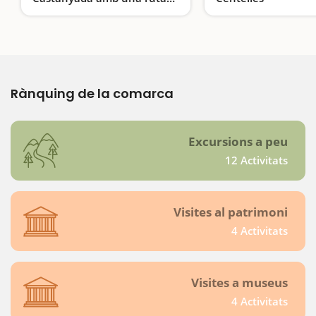
guiada i teatralitzada
Una experiència per a tota la família
L'essència rural
Rànquing de la comarca
Excursions a peu
12 Activitats
Visites al patrimoni
4 Activitats
Visites a museus
4 Activitats