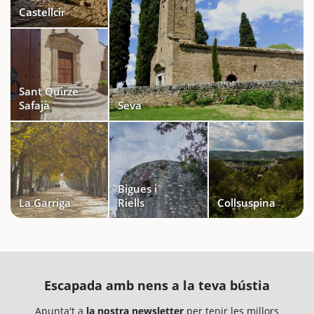
Castellcir
Sant Quirze
Safaja
Seva
Bigues i
La Garriga
Riells
Collsuspina
Escapada amb nens a la teva bústia
Apunta't a
la nostra newsletter
per tenir les millors