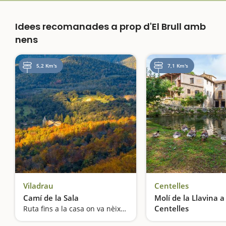
Idees recomanades a prop d'El Brull amb
nens
5,2 Km's
7,1 Km's
Viladrau
Centelles
Camí de la Sala
Molí de la Llavina a
Centelles
Ruta fins a la casa on va nèixer el bandoler Serrallonga
L'essència rural