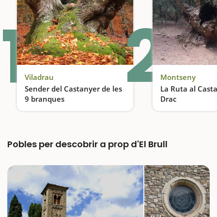
1
2
Viladrau
Montseny
Sender del Castanyer de les
La Ruta al Cast
9 branques
Drac
Ruta entre castanyers centenaris i fonts de llegenda
Un arbre de lleg
Pobles per descobrir a prop d'El Brull