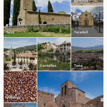
Balenyà
Seva
Taradell
Aiguafreda
Centelles
Tona
Viladrau