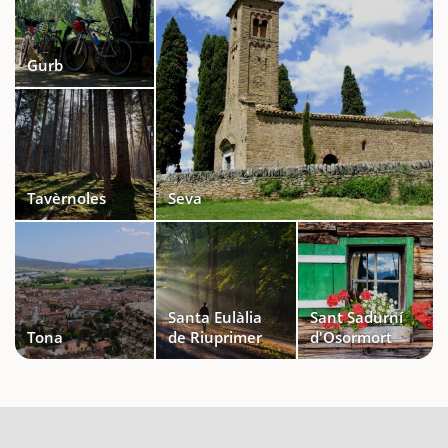
Gurb
Tavèrnoles
Seva
Santa Eulàlia
Sant Sadurní
Tona
de Riuprimer
d'Osormort