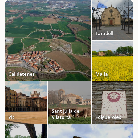
Taradell
Calldetenes
Malla
Sant Julià de
Vic
Vilatorta
Folgueroles