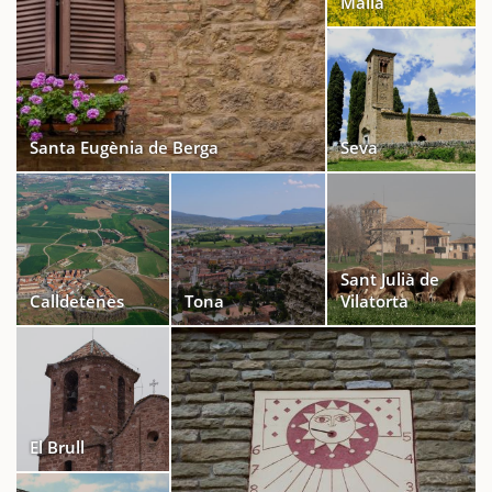
Malla
Santa Eugènia de Berga
Seva
Sant Julià de
Calldetenes
Tona
Vilatorta
El Brull