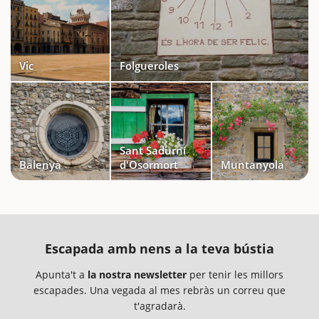
Vic
Folgueroles
Sant Sadurní
Balenyà
d'Osormort
Muntanyola
Escapada amb nens a la teva bústia
Apunta't a
la nostra newsletter
per tenir les millors
escapades. Una vegada al mes rebràs un correu que
t'agradarà.