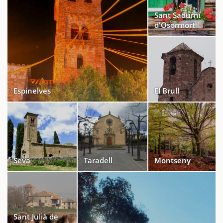
Sant Sadurní
d'Osormort
Espinelves
El Brull
Seva
Taradell
Montseny
Sant Julià de