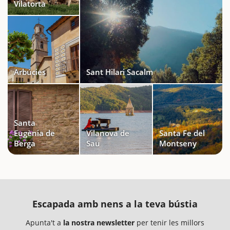
Vilatorta
Arbúcies
Sant Hilari Sacalm
Santa
Eugènia de
Vilanova de
Santa Fe del
Berga
Sau
Montseny
Escapada amb nens a la teva bústia
Apunta't a
la nostra newsletter
per tenir les millors