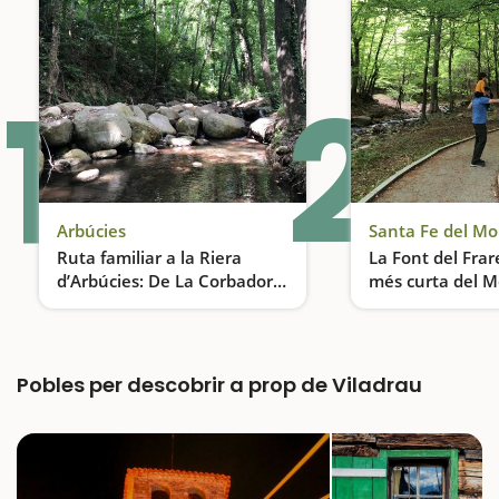
1
2
Arbúcies
Santa Fe del M
Ruta familiar a la Riera
La Font del Frare
d’Arbúcies: De La Corbadora
més curta del 
al Molí de les Pipes
Una aventura entre boscos, rieres i llegendes del Montseny
Pobles per descobrir a prop de Viladrau