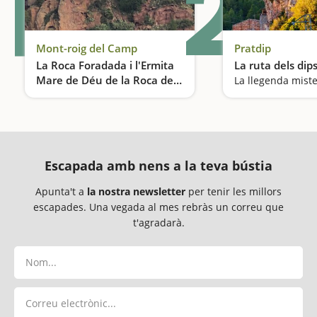
1
2
Mont-roig del Camp
Pratdip
La Roca Foradada i l'Ermita
La ruta dels dips
Mare de Déu de la Roca de
Mont-roig del Camp
Els paisatges que van inspirar a Joan Miró
Escapada amb nens a la teva bústia
Apunta't a
la nostra newsletter
per tenir les millors
escapades. Una vegada al mes rebràs un correu que
t'agradarà.