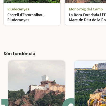
Riudecanyes
Mont-roig del Camp
Castell d’Escornalbou,
La Roca Foradada i l'
Riudecanyes
Mare de Déu de la Ro
Mont-roig del Camp
Un castell amb unes impressionats vistes al Camp de Tarragona
Són tendència