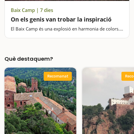
Baix Camp | 7 dies
On els genis van trobar la inspiració
El Baix Camp és una explosió en harmonia de colors.
Els blaus del mar, els verds de les muntanyes, però
sobretot els vermells que surten de les seves roques i
que cal anar-los a buscar sota els nostres peus. La
comarca del…
Què destaquem?
Recomanat
Rec